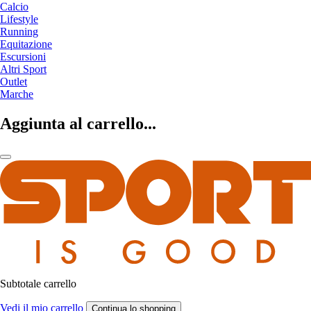
Calcio
Lifestyle
Running
Equitazione
Escursioni
Altri Sport
Outlet
Marche
Aggiunta al carrello...
Subtotale carrello
Vedi il mio carrello
Continua lo shopping