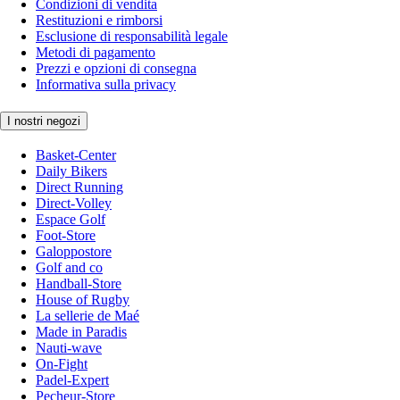
Condizioni di vendita
Restituzioni e rimborsi
Esclusione di responsabilità legale
Metodi di pagamento
Prezzi e opzioni di consegna
Informativa sulla privacy
I nostri negozi
Basket-Center
Daily Bikers
Direct Running
Direct-Volley
Espace Golf
Foot-Store
Galoppostore
Golf and co
Handball-Store
House of Rugby
La sellerie de Maé
Made in Paradis
Nauti-wave
On-Fight
Padel-Expert
Pecheur-Store