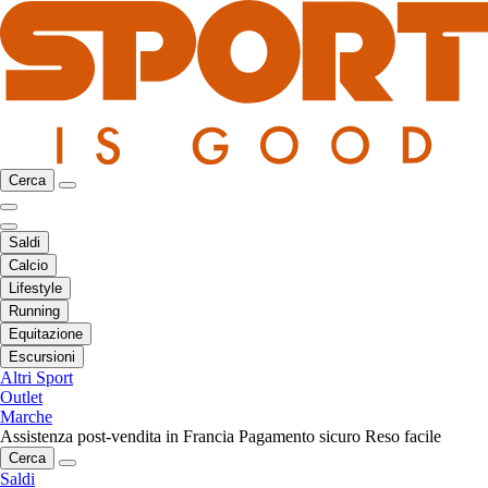
Cerca
Saldi
Calcio
Lifestyle
Running
Equitazione
Escursioni
Altri Sport
Outlet
Marche
Assistenza post-vendita in Francia
Pagamento sicuro
Reso facile
Cerca
Saldi