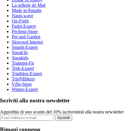
La sellerie de Maé
Made in Paradis
Nauti-wave
On-Fight
Padel-Expert
Pecheur-Store
Pet and Garden
Slowood Interior
Smash-Expert
Sneak'In
Sneakids
Training-Fit
Trek-Expert
Triathlon-Expert
TripNBikers
Vélo-Store
Winter-Expert
Iscriviti alla nostra newsletter
Approfitta di uno sconto del 10% iscrivendoti alla nostra newsletter
Iscriviti
Rimani connesso