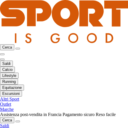
Cerca
Saldi
Calcio
Lifestyle
Running
Equitazione
Escursioni
Altri Sport
Outlet
Marche
Assistenza post-vendita in Francia
Pagamento sicuro
Reso facile
Cerca
Saldi