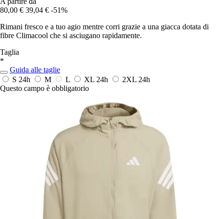
A partire da
80,00 €
39,04 €
-51%
Rimani fresco e a tuo agio mentre corri grazie a una giacca dotata di
fibre Climacool che si asciugano rapidamente.
Taglia
*
Guida alle taglie
S
24h
M
L
XL
24h
2XL
24h
Questo campo è obbligatorio