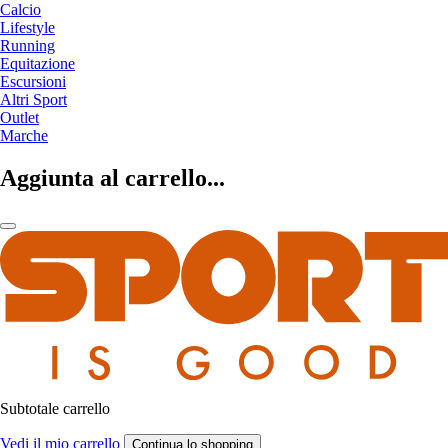
Calcio
Lifestyle
Running
Equitazione
Escursioni
Altri Sport
Outlet
Marche
Aggiunta al carrello...
Subtotale carrello
Vedi il mio carrello
Continua lo shopping