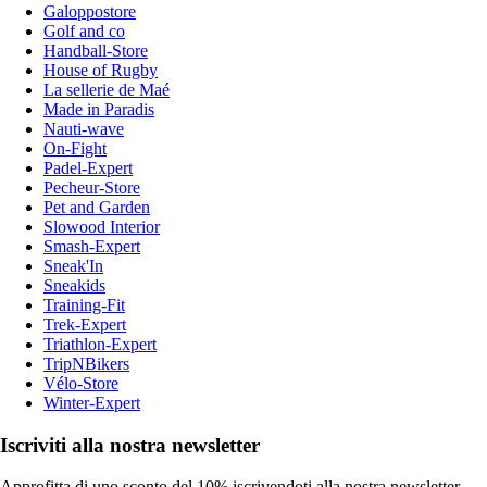
Galoppostore
Golf and co
Handball-Store
House of Rugby
La sellerie de Maé
Made in Paradis
Nauti-wave
On-Fight
Padel-Expert
Pecheur-Store
Pet and Garden
Slowood Interior
Smash-Expert
Sneak'In
Sneakids
Training-Fit
Trek-Expert
Triathlon-Expert
TripNBikers
Vélo-Store
Winter-Expert
Iscriviti alla nostra newsletter
Approfitta di uno sconto del 10% iscrivendoti alla nostra newsletter