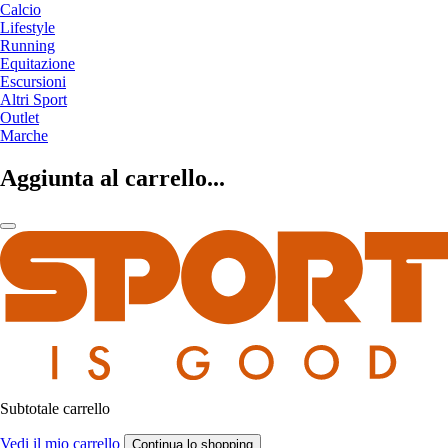
Calcio
Lifestyle
Running
Equitazione
Escursioni
Altri Sport
Outlet
Marche
Aggiunta al carrello...
Subtotale carrello
Vedi il mio carrello
Continua lo shopping