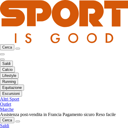
Cerca
Saldi
Calcio
Lifestyle
Running
Equitazione
Escursioni
Altri Sport
Outlet
Marche
Assistenza post-vendita in Francia
Pagamento sicuro
Reso facile
Cerca
Saldi