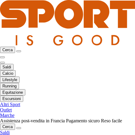
Cerca
Saldi
Calcio
Lifestyle
Running
Equitazione
Escursioni
Altri Sport
Outlet
Marche
Assistenza post-vendita in Francia
Pagamento sicuro
Reso facile
Cerca
Saldi