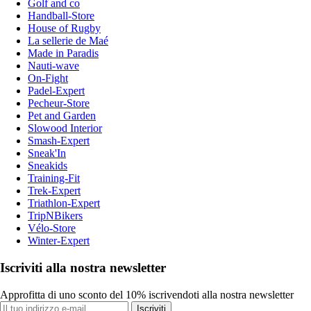
Golf and co
Handball-Store
House of Rugby
La sellerie de Maé
Made in Paradis
Nauti-wave
On-Fight
Padel-Expert
Pecheur-Store
Pet and Garden
Slowood Interior
Smash-Expert
Sneak'In
Sneakids
Training-Fit
Trek-Expert
Triathlon-Expert
TripNBikers
Vélo-Store
Winter-Expert
Iscriviti alla nostra newsletter
Approfitta di uno sconto del 10% iscrivendoti alla nostra newsletter
Iscriviti