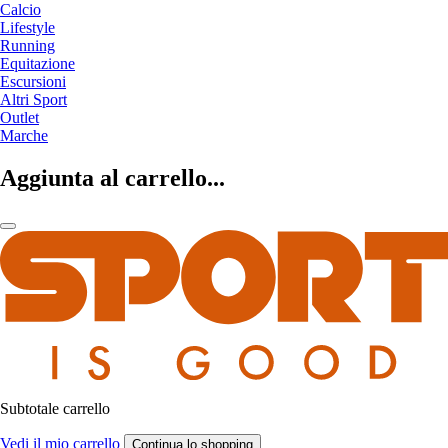
Calcio
Lifestyle
Running
Equitazione
Escursioni
Altri Sport
Outlet
Marche
Aggiunta al carrello...
Subtotale carrello
Vedi il mio carrello
Continua lo shopping