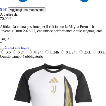
5 (4)
Aggiungi una recensione
A partire da
70,00 €
Affidate la vostra passione per il calcio con la Maglia Prematch
Juventus Turin 2026/27, che unisce performance e stile ineguagliato!
Taglia
*
Guida alle taglie
XS
S
24h
M
24h
L
24h
XL
24h
2XL
3XL
Questo campo è obbligatorio