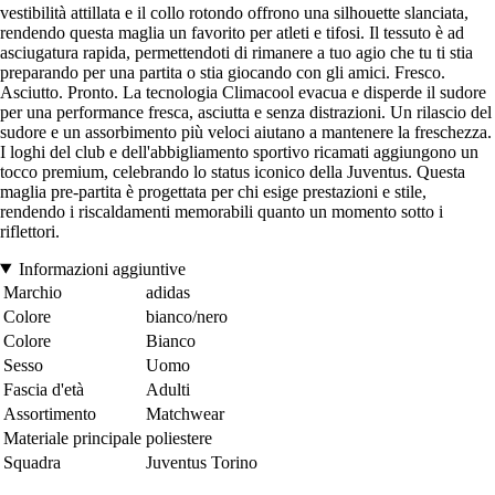
vestibilità attillata e il collo rotondo offrono una silhouette slanciata,
rendendo questa maglia un favorito per atleti e tifosi. Il tessuto è ad
asciugatura rapida, permettendoti di rimanere a tuo agio che tu ti stia
preparando per una partita o stia giocando con gli amici. Fresco.
Asciutto. Pronto. La tecnologia Climacool evacua e disperde il sudore
per una performance fresca, asciutta e senza distrazioni. Un rilascio del
sudore e un assorbimento più veloci aiutano a mantenere la freschezza.
I loghi del club e dell'abbigliamento sportivo ricamati aggiungono un
tocco premium, celebrando lo status iconico della Juventus. Questa
maglia pre-partita è progettata per chi esige prestazioni e stile,
rendendo i riscaldamenti memorabili quanto un momento sotto i
riflettori.
Informazioni aggiuntive
Marchio
adidas
Colore
bianco/nero
Colore
Bianco
Sesso
Uomo
Fascia d'età
Adulti
Assortimento
Matchwear
Materiale principale
poliestere
Squadra
Juventus Torino