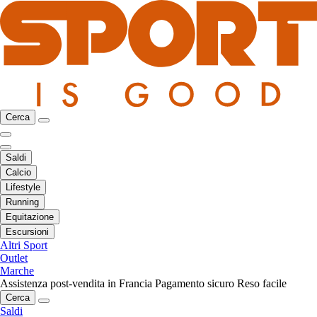
Cerca
Saldi
Calcio
Lifestyle
Running
Equitazione
Escursioni
Altri Sport
Outlet
Marche
Assistenza post-vendita in Francia
Pagamento sicuro
Reso facile
Cerca
Saldi