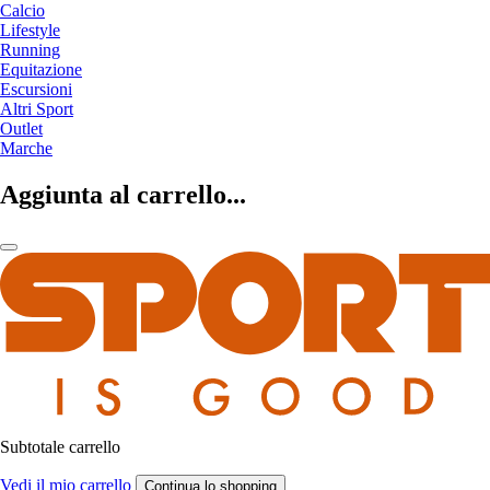
Calcio
Lifestyle
Running
Equitazione
Escursioni
Altri Sport
Outlet
Marche
Aggiunta al carrello...
Subtotale carrello
Vedi il mio carrello
Continua lo shopping