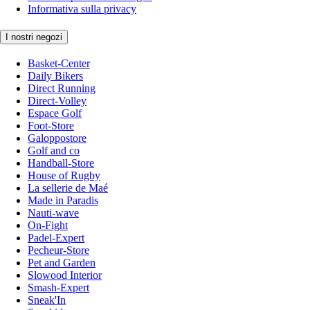
Informativa sulla privacy
I nostri negozi
Basket-Center
Daily Bikers
Direct Running
Direct-Volley
Espace Golf
Foot-Store
Galoppostore
Golf and co
Handball-Store
House of Rugby
La sellerie de Maé
Made in Paradis
Nauti-wave
On-Fight
Padel-Expert
Pecheur-Store
Pet and Garden
Slowood Interior
Smash-Expert
Sneak'In