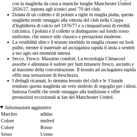
con la maglietta da casa a maniche lunghe Manchester United
2026/27, ispirata agli iconici anni '70 del club.
Dotata di un colletto e di polsini a righe in maglia piatta, questa
maglietta rende omaggio alla vittoria del club nella Coppa
d'Inghilterra di calcio nel 1976/77 e a cinquant'anni di eredità
calcistica. I polsini e il colletto si distinguono sul fondo rosso
uniforme, che unisce stile classico e prestazioni moderne.
La vestibilità slim e il tessuto morbido in maglia creano un look
pulito, mentre il materiale ad asciugatura rapida ti aiuta a sentirti
a tuo agio nei momenti intensi.
Secco. Fresco. Massimo comfort. La tecnologia Climacool
assorbe e allontana il sudore per farti rimanere fresco, asciutto e
al massimo della concentrazione. Il tessuto ad asciugatura rapida
offre una sensazione di freschezza.
I dettagli ricamati, lo stemma tessuto del club e le 3 bande
rendono questa maglietta un vero simbolo di orgoglio per i tifosi.
Indossa l'outfit che rende omaggio alla tradizione e offre
prestazioni eccezionali ai fan del Manchester United.
Informazioni aggiuntive
Marchio
adidas
Colore
mufred
Colore
Rosso
Sesso
Uomo