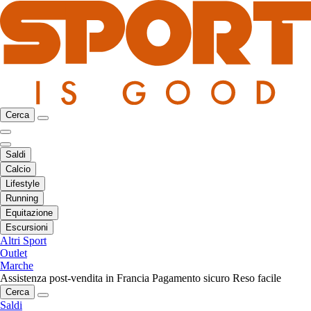
Cerca
Saldi
Calcio
Lifestyle
Running
Equitazione
Escursioni
Altri Sport
Outlet
Marche
Assistenza post-vendita in Francia
Pagamento sicuro
Reso facile
Cerca
Saldi