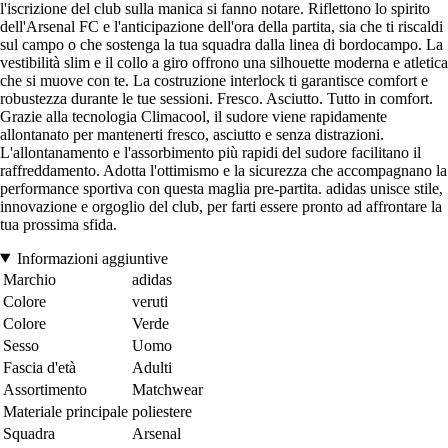
l'iscrizione del club sulla manica si fanno notare. Riflettono lo spirito
dell'Arsenal FC e l'anticipazione dell'ora della partita, sia che ti riscaldi
sul campo o che sostenga la tua squadra dalla linea di bordocampo. La
vestibilità slim e il collo a giro offrono una silhouette moderna e atletica
che si muove con te. La costruzione interlock ti garantisce comfort e
robustezza durante le tue sessioni. Fresco. Asciutto. Tutto in comfort.
Grazie alla tecnologia Climacool, il sudore viene rapidamente
allontanato per mantenerti fresco, asciutto e senza distrazioni.
L'allontanamento e l'assorbimento più rapidi del sudore facilitano il
raffreddamento. Adotta l'ottimismo e la sicurezza che accompagnano la
performance sportiva con questa maglia pre-partita. adidas unisce stile,
innovazione e orgoglio del club, per farti essere pronto ad affrontare la
tua prossima sfida.
Informazioni aggiuntive
Marchio
adidas
Colore
veruti
Colore
Verde
Sesso
Uomo
Fascia d'età
Adulti
Assortimento
Matchwear
Materiale principale
poliestere
Squadra
Arsenal