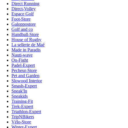
Direct Running
Direct-Volley
Espace Golf
Foot-Store
Galoppostore
Golf and co
Handball-Store
House of Rugby
La sellerie de Maé
Made in Paradis
Nauti-wave
On-Fight
Padel-Expert
Pecheur-Store
Pet and Garden
Slowood Interior
Smash-Expert
Sneak'In
Sneakids
Training-Fit
Trek-Expert
Triathlon-Expert
TripNBikers
Vélo-Store
Winter-Expert