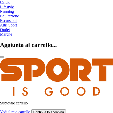
Calcio
Lifestyle
Running
Equitazione
Escursioni
Altri Sport
Outlet
Marche
Aggiunta al carrello...
Subtotale carrello
Vedi il mio carrello
Continua lo shopping