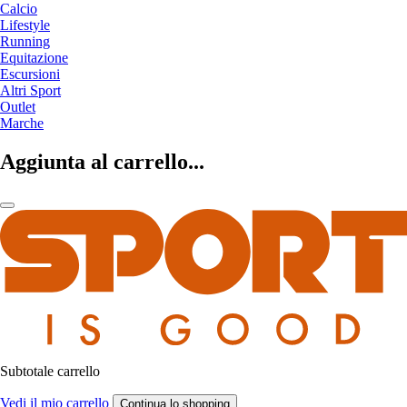
Calcio
Lifestyle
Running
Equitazione
Escursioni
Altri Sport
Outlet
Marche
Aggiunta al carrello...
Subtotale carrello
Vedi il mio carrello
Continua lo shopping