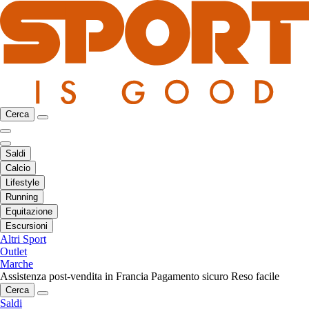
Cerca
Saldi
Calcio
Lifestyle
Running
Equitazione
Escursioni
Altri Sport
Outlet
Marche
Assistenza post-vendita in Francia
Pagamento sicuro
Reso facile
Cerca
Saldi