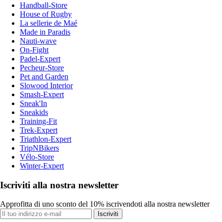
Handball-Store
House of Rugby
La sellerie de Maé
Made in Paradis
Nauti-wave
On-Fight
Padel-Expert
Pecheur-Store
Pet and Garden
Slowood Interior
Smash-Expert
Sneak'In
Sneakids
Training-Fit
Trek-Expert
Triathlon-Expert
TripNBikers
Vélo-Store
Winter-Expert
Iscriviti alla nostra newsletter
Approfitta di uno sconto del 10% iscrivendoti alla nostra newsletter
Iscriviti