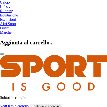
Calcio
Lifestyle
Running
Equitazione
Escursioni
Altri Sport
Outlet
Marche
Aggiunta al carrello...
Subtotale carrello
Vedi il mio carrello
Continua lo shopping