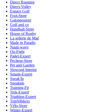
Direct Running
Direct-Volley
Espace Golf
Foot-Store
Galoppostore
Golf and co
Handball-Store
House of Rugby
La sellerie de Maé
Made in Paradis
Nauti-wave
On-Fight
Padel-Expert
Pecheur-Store
Pet and Garden
Slowood Interior
Smash-Expert
Sneak'In
Sneakids
Training-Fit
Trek-Expert
Triathlon-Expert
TripNBikers
Vélo-Store
Winter-Expert