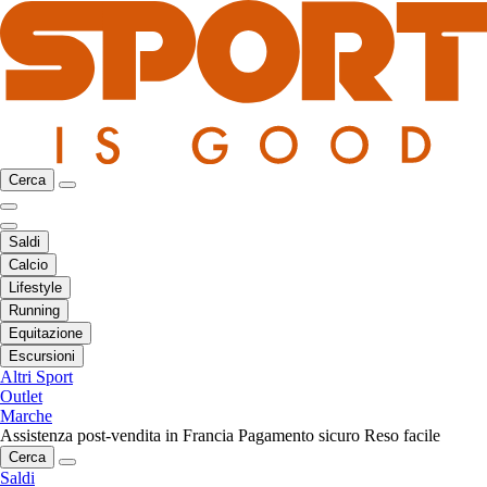
Cerca
Saldi
Calcio
Lifestyle
Running
Equitazione
Escursioni
Altri Sport
Outlet
Marche
Assistenza post-vendita in Francia
Pagamento sicuro
Reso facile
Cerca
Saldi