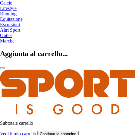
Calcio
Lifestyle
Running
Equitazione
Escursioni
Altri Sport
Outlet
Marche
Aggiunta al carrello...
Subtotale carrello
Vedi il mio carrello
Continua lo shopping