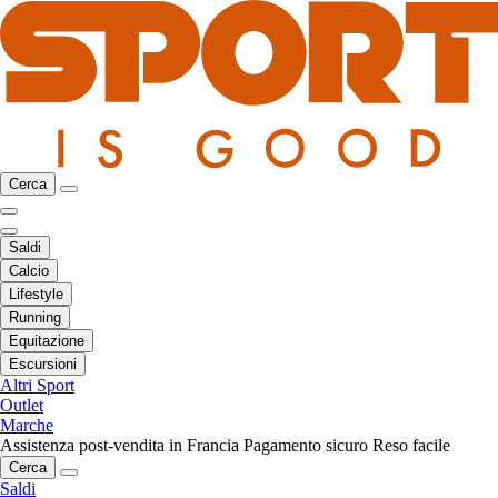
Cerca
Saldi
Calcio
Lifestyle
Running
Equitazione
Escursioni
Altri Sport
Outlet
Marche
Assistenza post-vendita in Francia
Pagamento sicuro
Reso facile
Cerca
Saldi