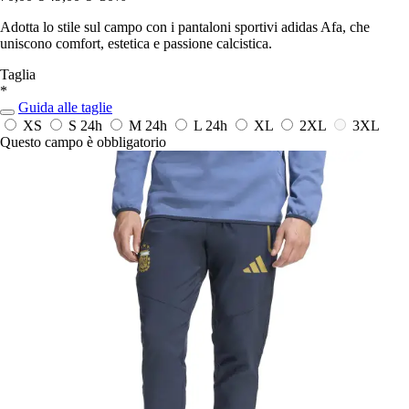
Adotta lo stile sul campo con i pantaloni sportivi adidas Afa, che
uniscono comfort, estetica e passione calcistica.
Taglia
*
Guida alle taglie
XS
S
24h
M
24h
L
24h
XL
2XL
3XL
Questo campo è obbligatorio