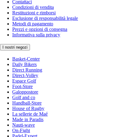
Contattaci
Condizioni di vendita
Restituzioni e rimborsi
Esclusione di responsabilità legale
Metodi di pagamento
Prezzi e opzioni di consegna
Informativa sulla privacy
I nostri negozi
Basket-Center
Daily Bikers
Direct Running
Direct-Volley
Espace Golf
Foot-Store
Galoppostore
Golf and co
Handball-Store
House of Rugby
La sellerie de Maé
Made in Paradis
Nauti-wave
On-Fight
Padel-Expert