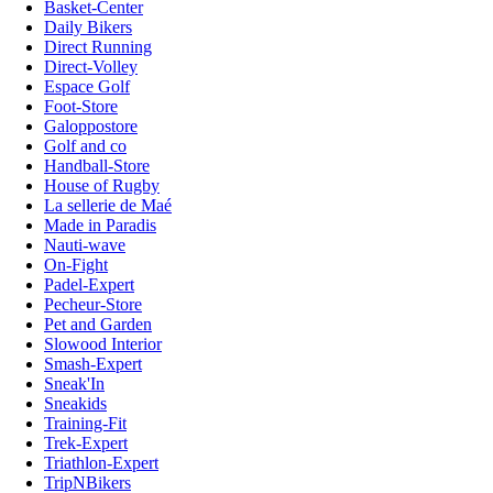
Basket-Center
Daily Bikers
Direct Running
Direct-Volley
Espace Golf
Foot-Store
Galoppostore
Golf and co
Handball-Store
House of Rugby
La sellerie de Maé
Made in Paradis
Nauti-wave
On-Fight
Padel-Expert
Pecheur-Store
Pet and Garden
Slowood Interior
Smash-Expert
Sneak'In
Sneakids
Training-Fit
Trek-Expert
Triathlon-Expert
TripNBikers