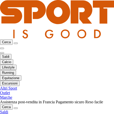
Cerca
Saldi
Calcio
Lifestyle
Running
Equitazione
Escursioni
Altri Sport
Outlet
Marche
Assistenza post-vendita in Francia
Pagamento sicuro
Reso facile
Cerca
Saldi