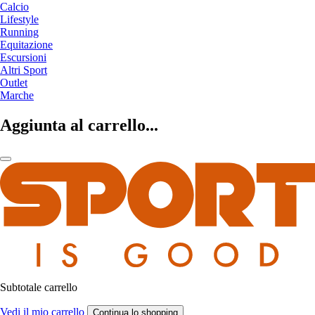
Calcio
Lifestyle
Running
Equitazione
Escursioni
Altri Sport
Outlet
Marche
Aggiunta al carrello...
Subtotale carrello
Vedi il mio carrello
Continua lo shopping