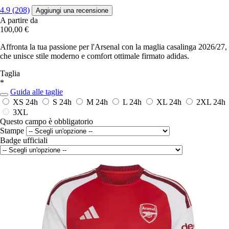
4.9 (208)
Aggiungi una recensione
A partire da
100,00 €
Affronta la tua passione per l'Arsenal con la maglia casalinga 2026/27,
che unisce stile moderno e comfort ottimale firmato adidas.
Taglia
*
Guida alle taglie
XS
24h
S
24h
M
24h
L
24h
XL
24h
2XL
24h
3XL
Questo campo è obbligatorio
Stampe
Badge ufficiali