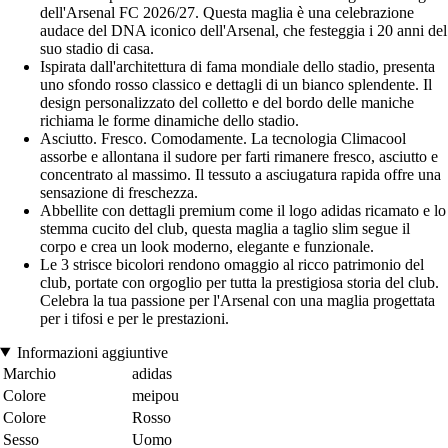
dell'Arsenal FC 2026/27. Questa maglia è una celebrazione
audace del DNA iconico dell'Arsenal, che festeggia i 20 anni del
suo stadio di casa.
Ispirata dall'architettura di fama mondiale dello stadio, presenta
uno sfondo rosso classico e dettagli di un bianco splendente. Il
design personalizzato del colletto e del bordo delle maniche
richiama le forme dinamiche dello stadio.
Asciutto. Fresco. Comodamente. La tecnologia Climacool
assorbe e allontana il sudore per farti rimanere fresco, asciutto e
concentrato al massimo. Il tessuto a asciugatura rapida offre una
sensazione di freschezza.
Abbellite con dettagli premium come il logo adidas ricamato e lo
stemma cucito del club, questa maglia a taglio slim segue il
corpo e crea un look moderno, elegante e funzionale.
Le 3 strisce bicolori rendono omaggio al ricco patrimonio del
club, portate con orgoglio per tutta la prestigiosa storia del club.
Celebra la tua passione per l'Arsenal con una maglia progettata
per i tifosi e per le prestazioni.
Informazioni aggiuntive
Marchio
adidas
Colore
meipou
Colore
Rosso
Sesso
Uomo