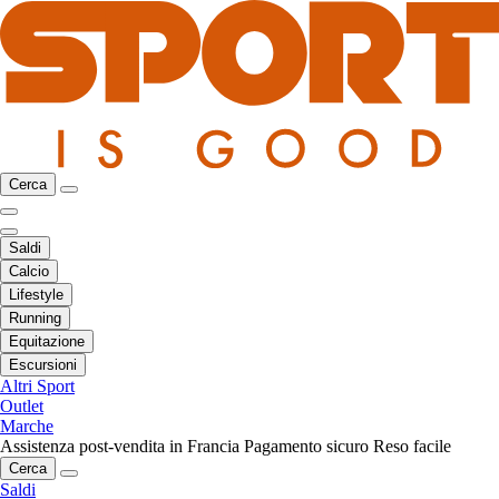
Cerca
Saldi
Calcio
Lifestyle
Running
Equitazione
Escursioni
Altri Sport
Outlet
Marche
Assistenza post-vendita in Francia
Pagamento sicuro
Reso facile
Cerca
Saldi