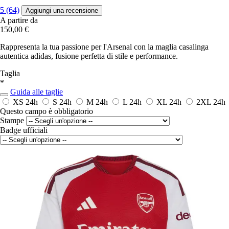
5 (64)
Aggiungi una recensione
A partire da
150,00 €
Rappresenta la tua passione per l'Arsenal con la maglia casalinga
autentica adidas, fusione perfetta di stile e performance.
Taglia
*
Guida alle taglie
XS
24h
S
24h
M
24h
L
24h
XL
24h
2XL
24h
Questo campo è obbligatorio
Stampe
Badge ufficiali