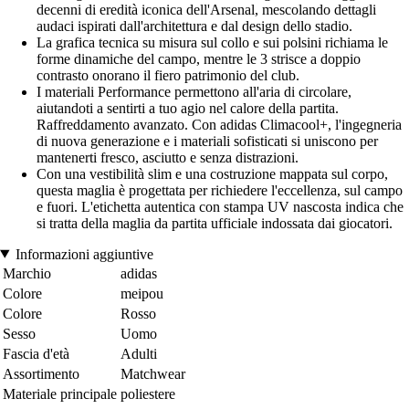
decenni di eredità iconica dell'Arsenal, mescolando dettagli
audaci ispirati dall'architettura e dal design dello stadio.
La grafica tecnica su misura sul collo e sui polsini richiama le
forme dinamiche del campo, mentre le 3 strisce a doppio
contrasto onorano il fiero patrimonio del club.
I materiali Performance permettono all'aria di circolare,
aiutandoti a sentirti a tuo agio nel calore della partita.
Raffreddamento avanzato. Con adidas Climacool+, l'ingegneria
di nuova generazione e i materiali sofisticati si uniscono per
mantenerti fresco, asciutto e senza distrazioni.
Con una vestibilità slim e una costruzione mappata sul corpo,
questa maglia è progettata per richiedere l'eccellenza, sul campo
e fuori. L'etichetta autentica con stampa UV nascosta indica che
si tratta della maglia da partita ufficiale indossata dai giocatori.
Informazioni aggiuntive
Marchio
adidas
Colore
meipou
Colore
Rosso
Sesso
Uomo
Fascia d'età
Adulti
Assortimento
Matchwear
Materiale principale
poliestere