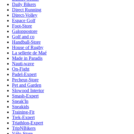
Daily Bikers
Direct Running
Direct-Volley
Espace Golf
Foot-Store
Galoppostore
Golf and co
Handball-Store
House of Rugby
La sellerie de Maé
Made in Paradis
Nauti-wave
On-Fight
Padel-Expert
Pecheur-Store
Pet and Garden
Slowood Interior
Smash-Expert
Sneak'In
Sneakids
Training-Fit
Trek-Expert
Triathlon-Expert
TripNBikers
Vélo-Store