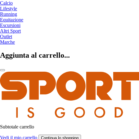
Calcio
Lifestyle
Running
Equitazione
Escursioni
Altri Sport
Outlet
Marche
Aggiunta al carrello...
Subtotale carrello
Vedi il mio carrello
Continua lo shopping