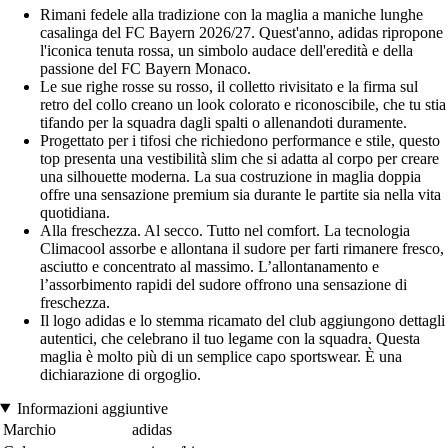
Rimani fedele alla tradizione con la maglia a maniche lunghe
casalinga del FC Bayern 2026/27. Quest'anno, adidas ripropone
l'iconica tenuta rossa, un simbolo audace dell'eredità e della
passione del FC Bayern Monaco.
Le sue righe rosse su rosso, il colletto rivisitato e la firma sul
retro del collo creano un look colorato e riconoscibile, che tu stia
tifando per la squadra dagli spalti o allenandoti duramente.
Progettato per i tifosi che richiedono performance e stile, questo
top presenta una vestibilità slim che si adatta al corpo per creare
una silhouette moderna. La sua costruzione in maglia doppia
offre una sensazione premium sia durante le partite sia nella vita
quotidiana.
Alla freschezza. Al secco. Tutto nel comfort. La tecnologia
Climacool assorbe e allontana il sudore per farti rimanere fresco,
asciutto e concentrato al massimo. L’allontanamento e
l’assorbimento rapidi del sudore offrono una sensazione di
freschezza.
Il logo adidas e lo stemma ricamato del club aggiungono dettagli
autentici, che celebrano il tuo legame con la squadra. Questa
maglia è molto più di un semplice capo sportswear. È una
dichiarazione di orgoglio.
Informazioni aggiuntive
Marchio
adidas