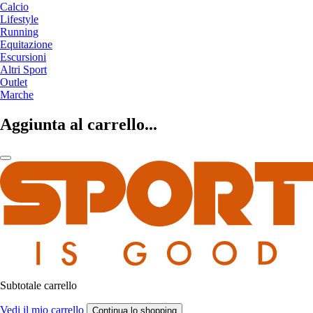
Calcio
Lifestyle
Running
Equitazione
Escursioni
Altri Sport
Outlet
Marche
Aggiunta al carrello...
Subtotale carrello
Vedi il mio carrello
Continua lo shopping