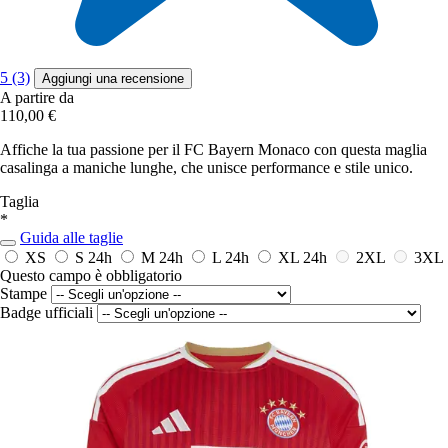
5 (3)
Aggiungi una recensione
A partire da
110,00 €
Affiche la tua passione per il FC Bayern Monaco con questa maglia
casalinga a maniche lunghe, che unisce performance e stile unico.
Taglia
*
Guida alle taglie
XS
S
24h
M
24h
L
24h
XL
24h
2XL
3XL
Questo campo è obbligatorio
Stampe
Badge ufficiali