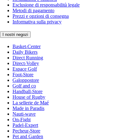
Esclusione di responsabilità legale
Metodi di pagamento
Prezzi e opzioni di consegna
Informativa sulla privacy
I nostri negozi
Basket-Center
Daily Bikers
Direct Running
Direct-Volley
Espace Golf
Foot-Store
Galoppostore
Golf and co
Handball-Store
House of Rugby
La sellerie de Maé
Made in Paradis
Nauti-wave
On-Fight
Padel-Expert
Pecheur-Store
Pet and Garden