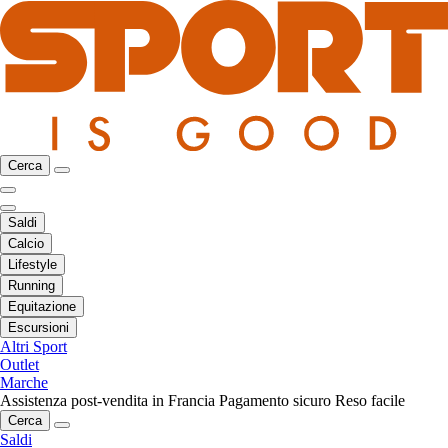
Cerca
Saldi
Calcio
Lifestyle
Running
Equitazione
Escursioni
Altri Sport
Outlet
Marche
Assistenza post-vendita in Francia
Pagamento sicuro
Reso facile
Cerca
Saldi