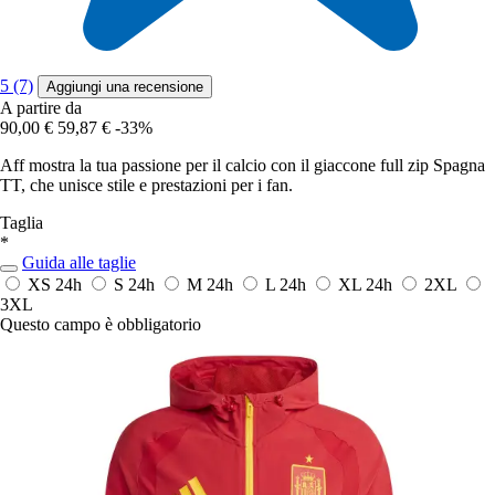
5 (7)
Aggiungi una recensione
A partire da
90,00 €
59,87 €
-33%
Aff mostra la tua passione per il calcio con il giaccone full zip Spagna
TT, che unisce stile e prestazioni per i fan.
Taglia
*
Guida alle taglie
XS
24h
S
24h
M
24h
L
24h
XL
24h
2XL
3XL
Questo campo è obbligatorio