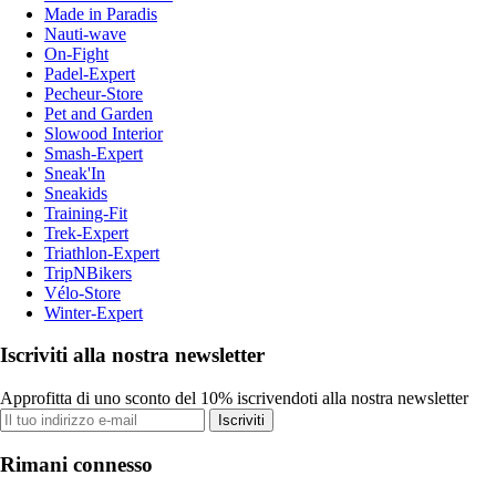
Made in Paradis
Nauti-wave
On-Fight
Padel-Expert
Pecheur-Store
Pet and Garden
Slowood Interior
Smash-Expert
Sneak'In
Sneakids
Training-Fit
Trek-Expert
Triathlon-Expert
TripNBikers
Vélo-Store
Winter-Expert
Iscriviti alla nostra newsletter
Approfitta di uno sconto del 10% iscrivendoti alla nostra newsletter
Iscriviti
Rimani connesso