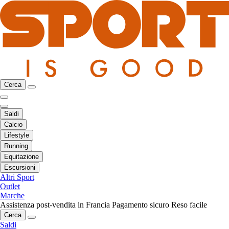
Cerca
Saldi
Calcio
Lifestyle
Running
Equitazione
Escursioni
Altri Sport
Outlet
Marche
Assistenza post-vendita in Francia
Pagamento sicuro
Reso facile
Cerca
Saldi