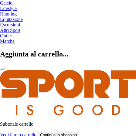
Calcio
Lifestyle
Running
Equitazione
Escursioni
Altri Sport
Outlet
Marche
Aggiunta al carrello...
Subtotale carrello
Vedi il mio carrello
Continua lo shopping