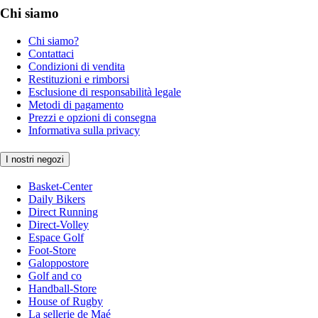
Chi siamo
Chi siamo?
Contattaci
Condizioni di vendita
Restituzioni e rimborsi
Esclusione di responsabilità legale
Metodi di pagamento
Prezzi e opzioni di consegna
Informativa sulla privacy
I nostri negozi
Basket-Center
Daily Bikers
Direct Running
Direct-Volley
Espace Golf
Foot-Store
Galoppostore
Golf and co
Handball-Store
House of Rugby
La sellerie de Maé