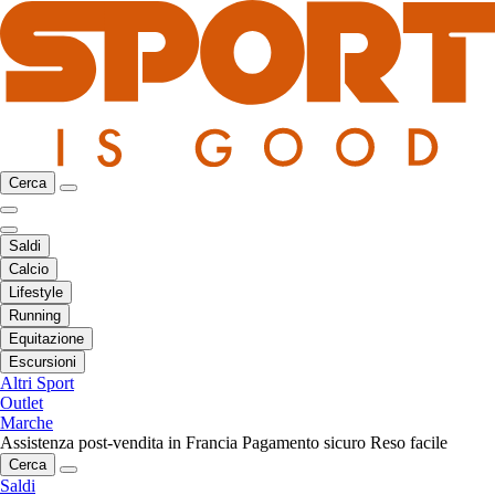
Cerca
Saldi
Calcio
Lifestyle
Running
Equitazione
Escursioni
Altri Sport
Outlet
Marche
Assistenza post-vendita in Francia
Pagamento sicuro
Reso facile
Cerca
Saldi