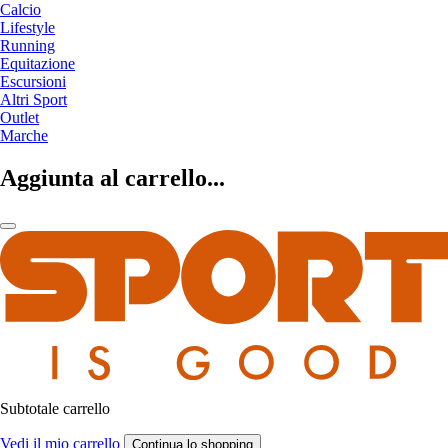
Calcio
Lifestyle
Running
Equitazione
Escursioni
Altri Sport
Outlet
Marche
Aggiunta al carrello...
Subtotale carrello
Vedi il mio carrello
Continua lo shopping