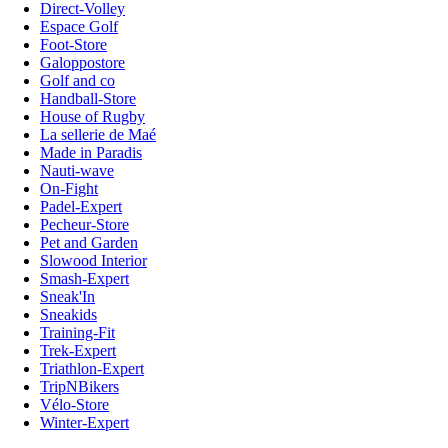
Direct-Volley
Espace Golf
Foot-Store
Galoppostore
Golf and co
Handball-Store
House of Rugby
La sellerie de Maé
Made in Paradis
Nauti-wave
On-Fight
Padel-Expert
Pecheur-Store
Pet and Garden
Slowood Interior
Smash-Expert
Sneak'In
Sneakids
Training-Fit
Trek-Expert
Triathlon-Expert
TripNBikers
Vélo-Store
Winter-Expert