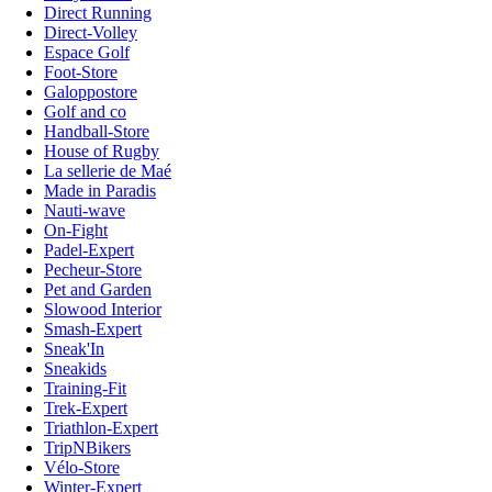
Direct Running
Direct-Volley
Espace Golf
Foot-Store
Galoppostore
Golf and co
Handball-Store
House of Rugby
La sellerie de Maé
Made in Paradis
Nauti-wave
On-Fight
Padel-Expert
Pecheur-Store
Pet and Garden
Slowood Interior
Smash-Expert
Sneak'In
Sneakids
Training-Fit
Trek-Expert
Triathlon-Expert
TripNBikers
Vélo-Store
Winter-Expert