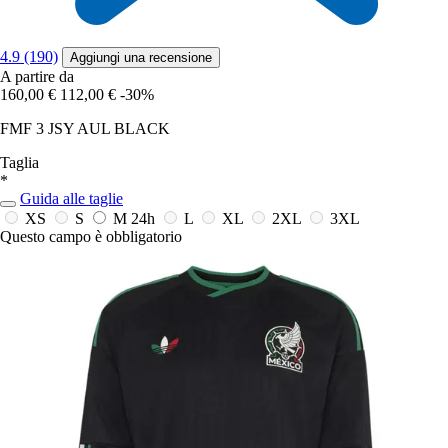
4.9 (190)
Aggiungi una recensione
A partire da
160,00 €
112,00 €
-30%
FMF 3 JSY AUL BLACK
Taglia
*
Guida alle taglie
XS
S
M
24h
L
XL
2XL
3XL
Questo campo è obbligatorio