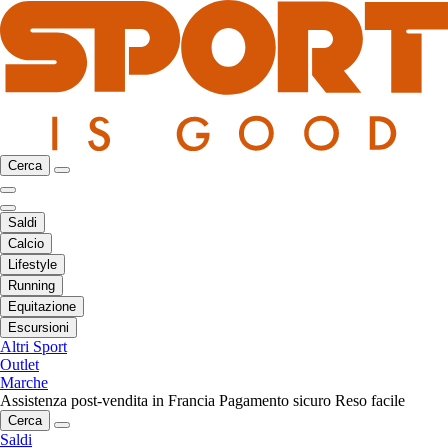
Cerca
Saldi
Calcio
Lifestyle
Running
Equitazione
Escursioni
Altri Sport
Outlet
Marche
Assistenza post-vendita in Francia
Pagamento sicuro
Reso facile
Cerca
Saldi