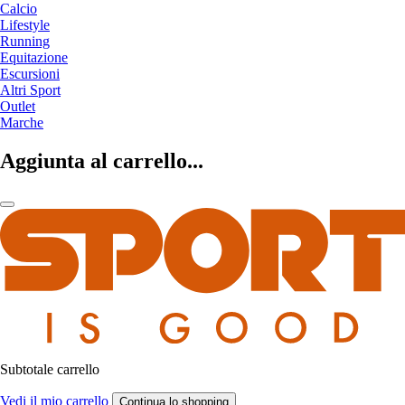
Calcio
Lifestyle
Running
Equitazione
Escursioni
Altri Sport
Outlet
Marche
Aggiunta al carrello...
Subtotale carrello
Vedi il mio carrello
Continua lo shopping