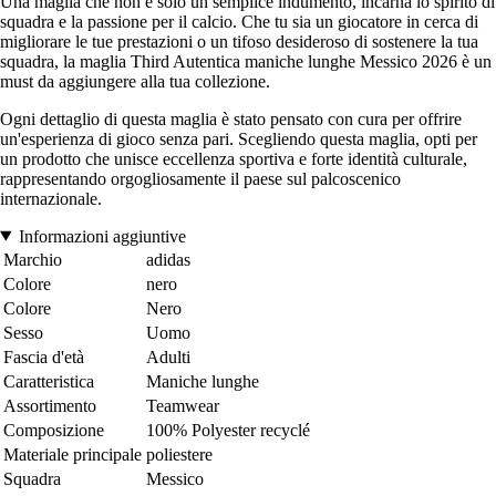
Una maglia che non è solo un semplice indumento, incarna lo spirito di
squadra e la passione per il calcio. Che tu sia un giocatore in cerca di
migliorare le tue prestazioni o un tifoso desideroso di sostenere la tua
squadra, la maglia Third Autentica maniche lunghe Messico 2026 è un
must da aggiungere alla tua collezione.
Ogni dettaglio di questa maglia è stato pensato con cura per offrire
un'esperienza di gioco senza pari. Scegliendo questa maglia, opti per
un prodotto che unisce eccellenza sportiva e forte identità culturale,
rappresentando orgogliosamente il paese sul palcoscenico
internazionale.
Informazioni aggiuntive
Marchio
adidas
Colore
nero
Colore
Nero
Sesso
Uomo
Fascia d'età
Adulti
Caratteristica
Maniche lunghe
Assortimento
Teamwear
Composizione
100% Polyester recyclé
Materiale principale
poliestere
Squadra
Messico