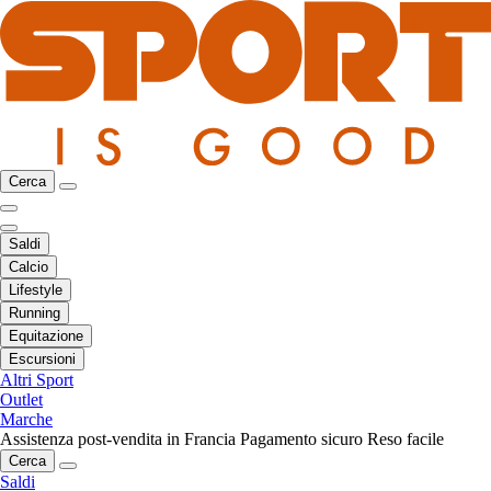
Cerca
Saldi
Calcio
Lifestyle
Running
Equitazione
Escursioni
Altri Sport
Outlet
Marche
Assistenza post-vendita in Francia
Pagamento sicuro
Reso facile
Cerca
Saldi