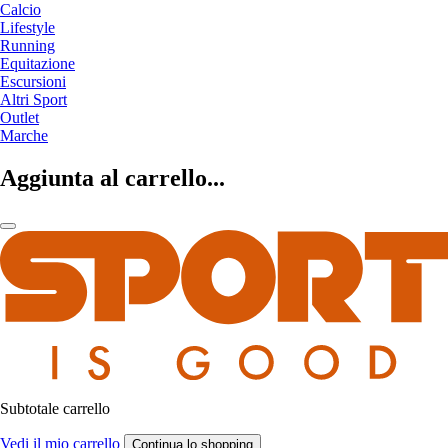
Calcio
Lifestyle
Running
Equitazione
Escursioni
Altri Sport
Outlet
Marche
Aggiunta al carrello...
Subtotale carrello
Vedi il mio carrello
Continua lo shopping