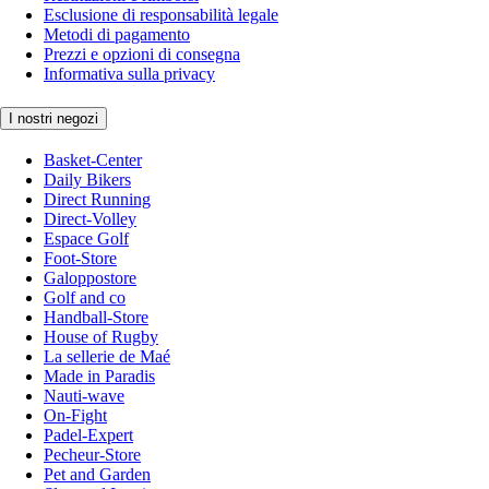
Esclusione di responsabilità legale
Metodi di pagamento
Prezzi e opzioni di consegna
Informativa sulla privacy
I nostri negozi
Basket-Center
Daily Bikers
Direct Running
Direct-Volley
Espace Golf
Foot-Store
Galoppostore
Golf and co
Handball-Store
House of Rugby
La sellerie de Maé
Made in Paradis
Nauti-wave
On-Fight
Padel-Expert
Pecheur-Store
Pet and Garden