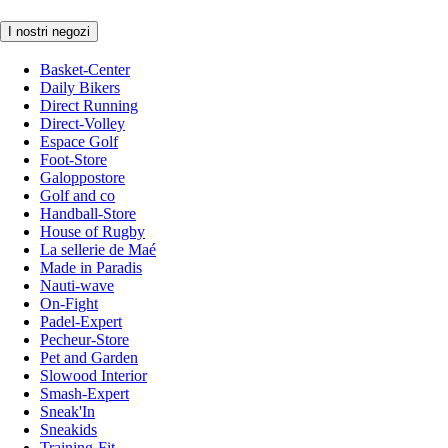
I nostri negozi
Basket-Center
Daily Bikers
Direct Running
Direct-Volley
Espace Golf
Foot-Store
Galoppostore
Golf and co
Handball-Store
House of Rugby
La sellerie de Maé
Made in Paradis
Nauti-wave
On-Fight
Padel-Expert
Pecheur-Store
Pet and Garden
Slowood Interior
Smash-Expert
Sneak'In
Sneakids
Training-Fit