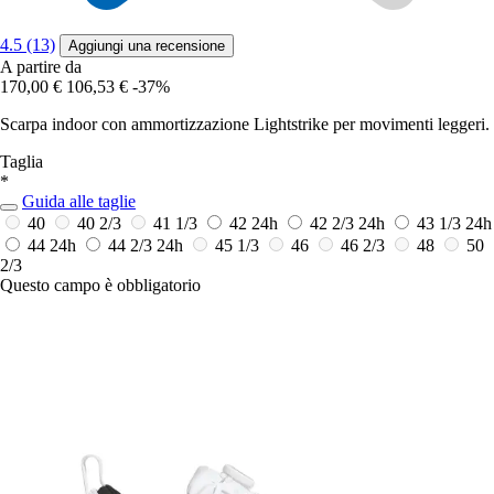
4.5 (13)
Aggiungi una recensione
A partire da
170,00 €
106,53 €
-37%
Scarpa indoor con ammortizzazione Lightstrike per movimenti leggeri.
Taglia
*
Guida alle taglie
40
40 2/3
41 1/3
42
24h
42 2/3
24h
43 1/3
24h
44
24h
44 2/3
24h
45 1/3
46
46 2/3
48
50
2/3
Questo campo è obbligatorio