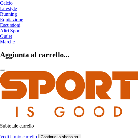
Calcio
Lifestyle
Running
Equitazione
Escursioni
Altri Sport
Outlet
Marche
Aggiunta al carrello...
Subtotale carrello
Vedi il mio carrello
Continua lo shopping