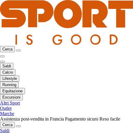
Cerca
Saldi
Calcio
Lifestyle
Running
Equitazione
Escursioni
Altri Sport
Outlet
Marche
Assistenza post-vendita in Francia
Pagamento sicuro
Reso facile
Cerca
Saldi