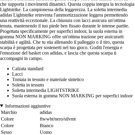
che supporta i movimenti dinamici. Questa coppia integra la tecnologia
Lightstrike. La campionessa della leggerezza. La soletta intermedia
adidas Lightstrike reinventa l'ammortizzazione leggera permettendo
una reattività eccezionale. La chiusura con lacci assicura un'ottima
tenuta, mantenendo il tuo piede ben fissato durante le intense partite.
Progettata specificamente per superfici indoor, la suola esterna in
gomma NON MARKING offre un'ottima trazione per assicurarti
stabilità e agilità. Che tu stia allenando il palleggio o il tiro, questa
scarpa è progettata per sostenerti nel tuo gioco. Goditi l'energia e
l'emozione del basket con adidas, e lascia che questa scarpa ti
accompagni in campo.
Calzata standard
Lacci
Tomaia in tessuto e materiale sintetico
Soletta in tessuto
Soletta intermedia LIGHTSTRIKE
Suola esterna in gomma NON MARKING per superfici indoor
Informazioni aggiuntive
Marchio
adidas
Colore
ftwwht/nero/silvmt
Colore
Bianco
Sesso
Uomo