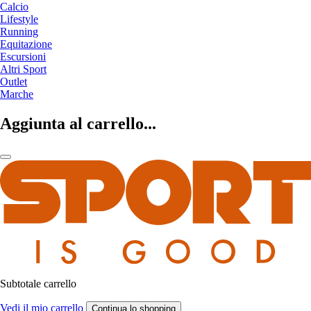
Calcio
Lifestyle
Running
Equitazione
Escursioni
Altri Sport
Outlet
Marche
Aggiunta al carrello...
Subtotale carrello
Vedi il mio carrello
Continua lo shopping