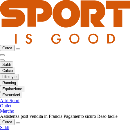
Cerca
Saldi
Calcio
Lifestyle
Running
Equitazione
Escursioni
Altri Sport
Outlet
Marche
Assistenza post-vendita in Francia
Pagamento sicuro
Reso facile
Cerca
Saldi