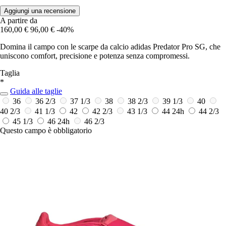
Aggiungi una recensione
A partire da
160,00 €
96,00 €
-40%
Domina il campo con le scarpe da calcio adidas Predator Pro SG, che
uniscono comfort, precisione e potenza senza compromessi.
Taglia
*
Guida alle taglie
36
36 2/3
37 1/3
38
38 2/3
39 1/3
40
40 2/3
41 1/3
42
42 2/3
43 1/3
44
24h
44 2/3
45 1/3
46
24h
46 2/3
Questo campo è obbligatorio