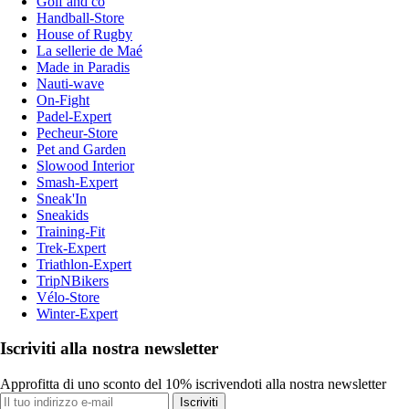
Golf and co
Handball-Store
House of Rugby
La sellerie de Maé
Made in Paradis
Nauti-wave
On-Fight
Padel-Expert
Pecheur-Store
Pet and Garden
Slowood Interior
Smash-Expert
Sneak'In
Sneakids
Training-Fit
Trek-Expert
Triathlon-Expert
TripNBikers
Vélo-Store
Winter-Expert
Iscriviti alla nostra newsletter
Approfitta di uno sconto del 10% iscrivendoti alla nostra newsletter
Iscriviti