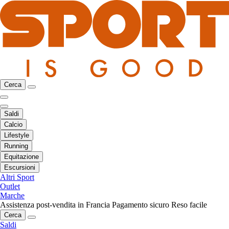
Cerca
Saldi
Calcio
Lifestyle
Running
Equitazione
Escursioni
Altri Sport
Outlet
Marche
Assistenza post-vendita in Francia
Pagamento sicuro
Reso facile
Cerca
Saldi