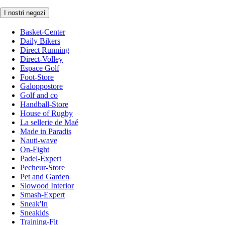
I nostri negozi
Basket-Center
Daily Bikers
Direct Running
Direct-Volley
Espace Golf
Foot-Store
Galoppostore
Golf and co
Handball-Store
House of Rugby
La sellerie de Maé
Made in Paradis
Nauti-wave
On-Fight
Padel-Expert
Pecheur-Store
Pet and Garden
Slowood Interior
Smash-Expert
Sneak'In
Sneakids
Training-Fit