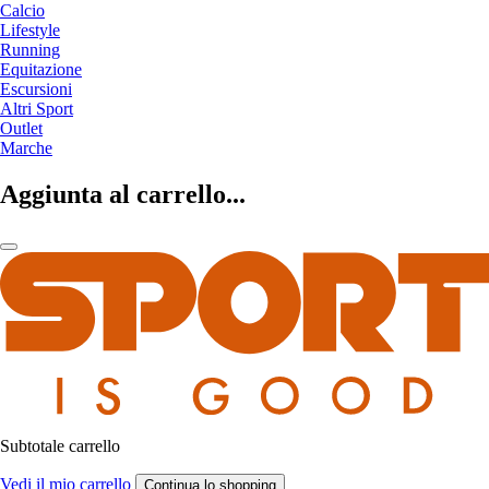
Calcio
Lifestyle
Running
Equitazione
Escursioni
Altri Sport
Outlet
Marche
Aggiunta al carrello...
Subtotale carrello
Vedi il mio carrello
Continua lo shopping