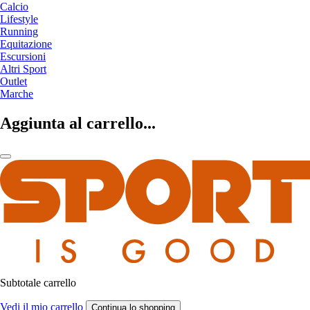
Calcio
Lifestyle
Running
Equitazione
Escursioni
Altri Sport
Outlet
Marche
Aggiunta al carrello...
Subtotale carrello
Vedi il mio carrello
Continua lo shopping