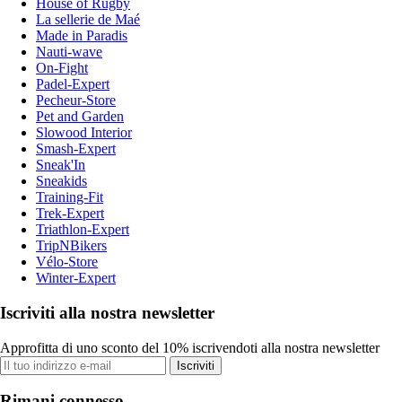
House of Rugby
La sellerie de Maé
Made in Paradis
Nauti-wave
On-Fight
Padel-Expert
Pecheur-Store
Pet and Garden
Slowood Interior
Smash-Expert
Sneak'In
Sneakids
Training-Fit
Trek-Expert
Triathlon-Expert
TripNBikers
Vélo-Store
Winter-Expert
Iscriviti alla nostra newsletter
Approfitta di uno sconto del 10% iscrivendoti alla nostra newsletter
Iscriviti
Rimani connesso