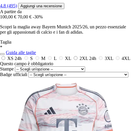
4.8 (495)
Aggiungi una recensione
A partire da
100,00 €
70,00 €
-30%
Scopri la maglia away Bayern Munich 2025/26, un pezzo essenziale
per gli appassionati di calcio e i fan di adidas.
Taglia
*
Guida alle taglie
XS
24h
S
M
L
XL
2XL
24h
3XL
4XL
Questo campo è obbligatorio
Stampe
Badge ufficiali