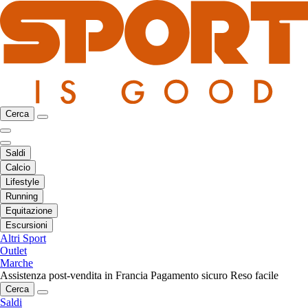
Cerca
Saldi
Calcio
Lifestyle
Running
Equitazione
Escursioni
Altri Sport
Outlet
Marche
Assistenza post-vendita in Francia
Pagamento sicuro
Reso facile
Cerca
Saldi