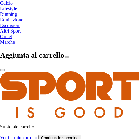
Calcio
Lifestyle
Running
Equitazione
Escursioni
Altri Sport
Outlet
Marche
Aggiunta al carrello...
Subtotale carrello
Vedi il mio carrello
Continua lo shopping