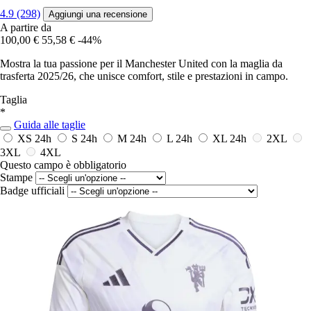
4.9 (298)
Aggiungi una recensione
A partire da
100,00 €
55,58 €
-44%
Mostra la tua passione per il Manchester United con la maglia da
trasferta 2025/26, che unisce comfort, stile e prestazioni in campo.
Taglia
*
Guida alle taglie
XS
24h
S
24h
M
24h
L
24h
XL
24h
2XL
3XL
4XL
Questo campo è obbligatorio
Stampe
Badge ufficiali