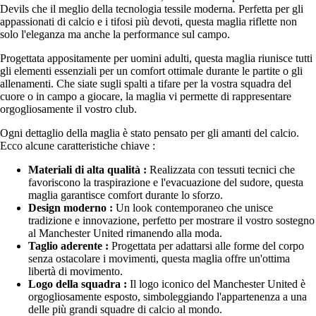
Devils che il meglio della tecnologia tessile moderna. Perfetta per gli
appassionati di calcio e i tifosi più devoti, questa maglia riflette non
solo l'eleganza ma anche la performance sul campo.
Progettata appositamente per uomini adulti, questa maglia riunisce tutti
gli elementi essenziali per un comfort ottimale durante le partite o gli
allenamenti. Che siate sugli spalti a tifare per la vostra squadra del
cuore o in campo a giocare, la maglia vi permette di rappresentare
orgogliosamente il vostro club.
Ogni dettaglio della maglia è stato pensato per gli amanti del calcio.
Ecco alcune caratteristiche chiave :
Materiali di alta qualità :
Realizzata con tessuti tecnici che
favoriscono la traspirazione e l'evacuazione del sudore, questa
maglia garantisce comfort durante lo sforzo.
Design moderno :
Un look contemporaneo che unisce
tradizione e innovazione, perfetto per mostrare il vostro sostegno
al Manchester United rimanendo alla moda.
Taglio aderente :
Progettata per adattarsi alle forme del corpo
senza ostacolare i movimenti, questa maglia offre un'ottima
libertà di movimento.
Logo della squadra :
Il logo iconico del Manchester United è
orgogliosamente esposto, simboleggiando l'appartenenza a una
delle più grandi squadre di calcio al mondo.