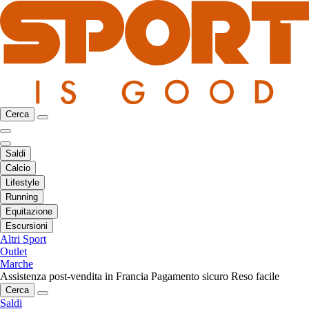
Cerca
Saldi
Calcio
Lifestyle
Running
Equitazione
Escursioni
Altri Sport
Outlet
Marche
Assistenza post-vendita in Francia
Pagamento sicuro
Reso facile
Cerca
Saldi