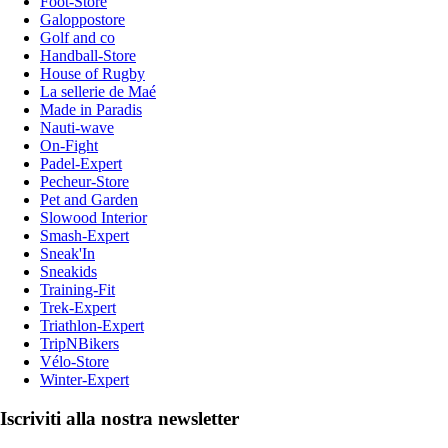
Foot-Store
Galoppostore
Golf and co
Handball-Store
House of Rugby
La sellerie de Maé
Made in Paradis
Nauti-wave
On-Fight
Padel-Expert
Pecheur-Store
Pet and Garden
Slowood Interior
Smash-Expert
Sneak'In
Sneakids
Training-Fit
Trek-Expert
Triathlon-Expert
TripNBikers
Vélo-Store
Winter-Expert
Iscriviti alla nostra newsletter