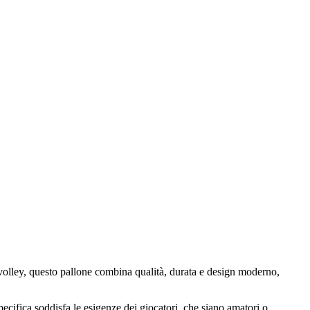
 volley, questo pallone combina qualità, durata e design moderno,
pecifica soddisfa le esigenze dei giocatori, che siano amatori o