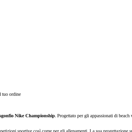
l tuo ordine
 sgonfio Nike Championship
. Progettato per gli appassionati di beach
mpetizioni sportive così come per gli allenamenti. La sua progettazione s