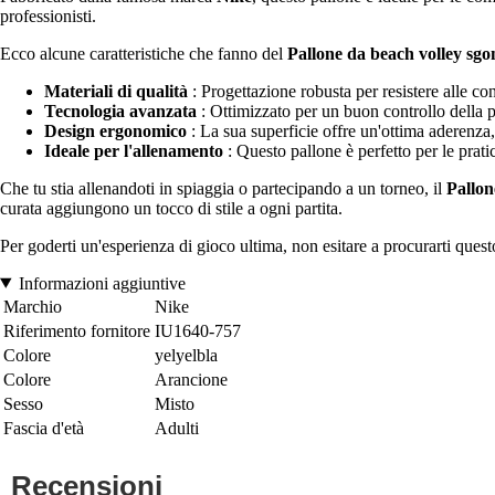
professionisti.
Ecco alcune caratteristiche che fanno del
Pallone da beach volley sg
Materiali di qualità
: Progettazione robusta per resistere alle c
Tecnologia avanzata
: Ottimizzato per un buon controllo della 
Design ergonomico
: La sua superficie offre un'ottima aderenza, f
Ideale per l'allenamento
: Questo pallone è perfetto per le prat
Che tu stia allenandoti in spiaggia o partecipando a un torneo, il
Pallon
curata aggiungono un tocco di stile a ogni partita.
Per goderti un'esperienza di gioco ultima, non esitare a procurarti quest
Informazioni aggiuntive
Marchio
Nike
Riferimento fornitore
IU1640-757
Colore
yelyelbla
Colore
Arancione
Sesso
Misto
Fascia d'età
Adulti