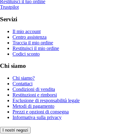
Restituisci il tuo ordine
Trustpilot
Servizi
Il mio account
Centro assistenza
Traccia il mio ordine
Restituisci il mio ordine
Codici sconto
Chi siamo
Chi siamo?
Contattaci
Condizioni di vendita
Restituzioni e rimborsi
Esclusione di responsabilità legale
Metodi di pagamento
Prezzi e opzioni di consegna
Informativa sulla privacy
I nostri negozi