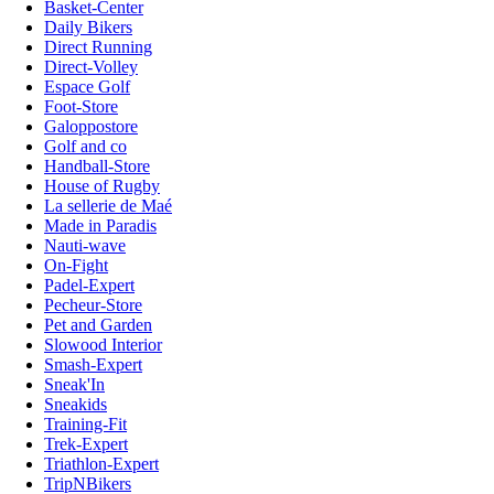
Basket-Center
Daily Bikers
Direct Running
Direct-Volley
Espace Golf
Foot-Store
Galoppostore
Golf and co
Handball-Store
House of Rugby
La sellerie de Maé
Made in Paradis
Nauti-wave
On-Fight
Padel-Expert
Pecheur-Store
Pet and Garden
Slowood Interior
Smash-Expert
Sneak'In
Sneakids
Training-Fit
Trek-Expert
Triathlon-Expert
TripNBikers