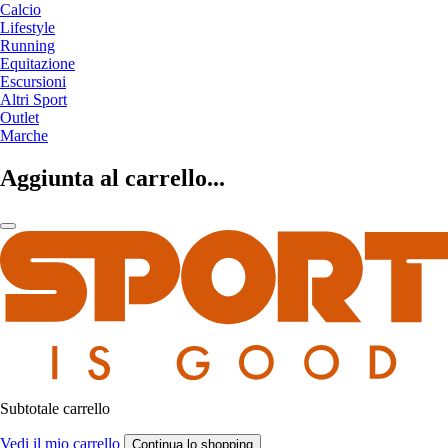
Calcio
Lifestyle
Running
Equitazione
Escursioni
Altri Sport
Outlet
Marche
Aggiunta al carrello...
Subtotale carrello
Vedi il mio carrello
Continua lo shopping