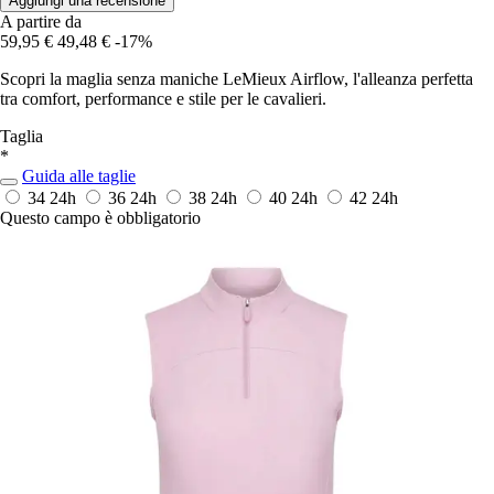
Aggiungi una recensione
A partire da
59,95 €
49,48 €
-17%
Scopri la maglia senza maniche LeMieux Airflow, l'alleanza perfetta
tra comfort, performance e stile per le cavalieri.
Taglia
*
Guida alle taglie
34
24h
36
24h
38
24h
40
24h
42
24h
Questo campo è obbligatorio