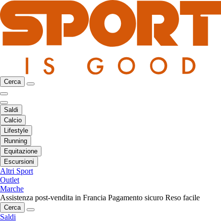
Cerca
Saldi
Calcio
Lifestyle
Running
Equitazione
Escursioni
Altri Sport
Outlet
Marche
Assistenza post-vendita in Francia
Pagamento sicuro
Reso facile
Cerca
Saldi