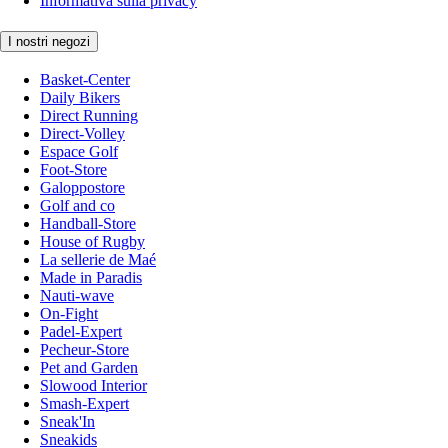
Informativa sulla privacy
I nostri negozi
Basket-Center
Daily Bikers
Direct Running
Direct-Volley
Espace Golf
Foot-Store
Galoppostore
Golf and co
Handball-Store
House of Rugby
La sellerie de Maé
Made in Paradis
Nauti-wave
On-Fight
Padel-Expert
Pecheur-Store
Pet and Garden
Slowood Interior
Smash-Expert
Sneak'In
Sneakids