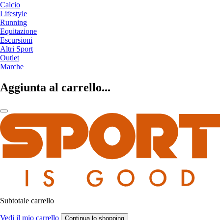
Calcio
Lifestyle
Running
Equitazione
Escursioni
Altri Sport
Outlet
Marche
Aggiunta al carrello...
Subtotale carrello
Vedi il mio carrello
Continua lo shopping