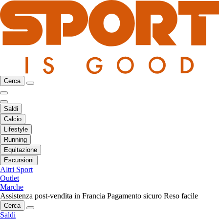
Cerca
Saldi
Calcio
Lifestyle
Running
Equitazione
Escursioni
Altri Sport
Outlet
Marche
Assistenza post-vendita in Francia
Pagamento sicuro
Reso facile
Cerca
Saldi