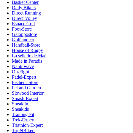
Basket-Center
Daily Bikers
Direct Running
Direct-Volley
Espace Golf
Foot-Store
Galoppostore
Golf and co
Handball-Store
House of Rugby
La sellerie de Maé
Made in Paradis
Nauti-wave
On-Fight
Padel-Expert
Pecheur-Store
Pet and Garden
Slowood Interior
Smash-Expert
Sneak'In
Sneakids
Training-Fit
Trek-Expert
Triathlon-Expert
TripNBikers