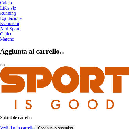
Calcio
Lifestyle
Running
Equitazione
Escursioni
Altri Sport
Outlet
Marche
Aggiunta al carrello...
Subtotale carrello
Vedi il mio carrello
Continua lo shopping