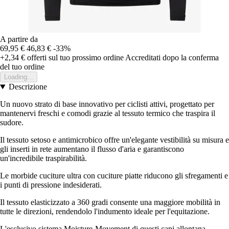
A partire da
69,95 €
46,83 €
-33%
+2,34 €
offerti sul tuo prossimo ordine
Accreditati dopo la conferma
del tuo ordine
Loading...
Descrizione
Un nuovo strato di base innovativo per ciclisti attivi, progettato per
mantenervi freschi e comodi grazie al tessuto termico che traspira il
sudore.
Il tessuto setoso e antimicrobico offre un'elegante vestibilità su misura e
gli inserti in rete aumentano il flusso d'aria e garantiscono
un'incredibile traspirabilità.
Le morbide cuciture ultra con cuciture piatte riducono gli sfregamenti e
i punti di pressione indesiderati.
Il tessuto elasticizzato a 360 gradi consente una maggiore mobilità in
tutte le direzioni, rendendolo l'indumento ideale per l'equitazione.
L'esclusivo sistema Moisture-Movement di questi capi allontana