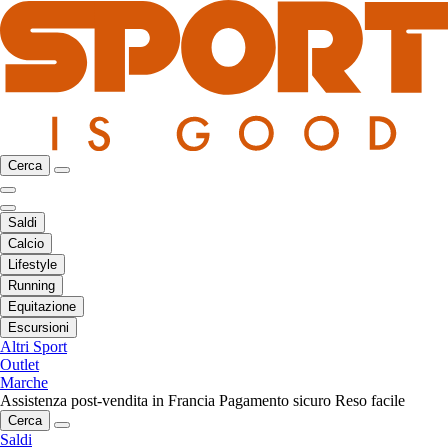
Cerca
Saldi
Calcio
Lifestyle
Running
Equitazione
Escursioni
Altri Sport
Outlet
Marche
Assistenza post-vendita in Francia
Pagamento sicuro
Reso facile
Cerca
Saldi