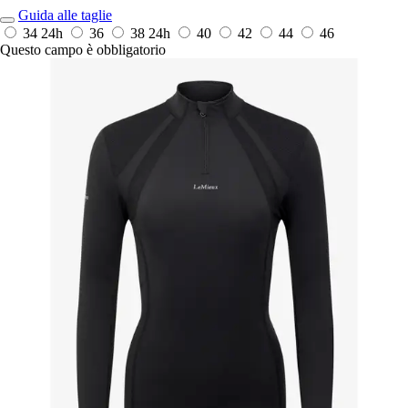
Guida alle taglie
34
24h
36
38
24h
40
42
44
46
Questo campo è obbligatorio