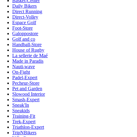
Basket-Center
Daily Bikers
Direct Running
Direct-Volley
Espace Golf
Foot-Store
Galoppostore
Golf and co
Handball-Store
House of Rugby
La sellerie de Maé
Made in Paradis
Nauti-wave
On-Fight
Padel-Expert
Pecheur-Store
Pet and Garden
Slowood Interior
Smash-Expert
Sneak'In
Sneakids
Training-Fit
Trek-Expert
Triathlon-Expert
TripNBikers