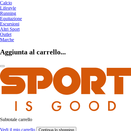
Calcio
Lifestyle
Running
Equitazione
Escursioni
Altri Sport
Outlet
Marche
Aggiunta al carrello...
Subtotale carrello
Vedi il mio carrello
Continua lo shopping