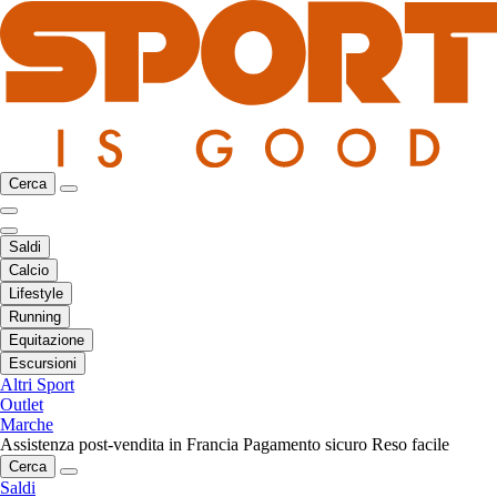
Cerca
Saldi
Calcio
Lifestyle
Running
Equitazione
Escursioni
Altri Sport
Outlet
Marche
Assistenza post-vendita in Francia
Pagamento sicuro
Reso facile
Cerca
Saldi