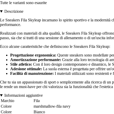
Tutte le varianti sono esaurite
Descrizione
Le Sneakers Fila Skyleap incarnano lo spirito sportivo e la modernità che
performance.
Realizzati con materiali di alta qualità, le Sneakers Fila Skyleap offron
passo, sia che si tratti di una sessione di allenamento o di un'uscita info
Ecco alcune caratteristiche che definiscono le Sneakers Fila Skyleap:
Progettazione ergonomica:
Queste sneakers sono modellate per a
Amortizzazione performante:
Grazie alla loro tecnologia di amm
Stile atletico:
Con il loro design contemporaneo e dinamico, le Sne
Adesione ottimale:
La suola esterna è progettata per offrire un'o
Facilità di manutenzione:
I materiali utilizzati sono resistenti 
Che tu sia un appassionato di sport o semplicemente alla ricerca di un p
le rende un must-have per chi valorizza sia la funzionalità che l'estetic
Informazioni aggiuntive
Marchio
Fila
Colore
marshmallow-fila navy
Colore
Bianco