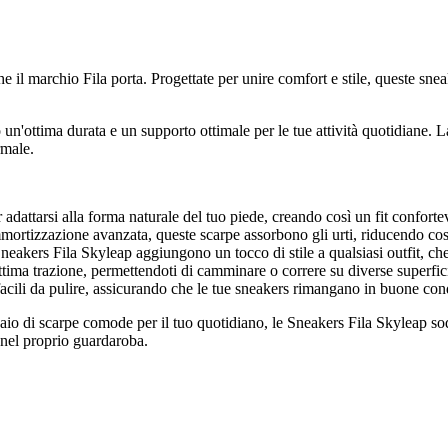
 il marchio Fila porta. Progettate per unire comfort e stile, queste snea
o un'ottima durata e un supporto ottimale per le tue attività quotidiane. 
rmale.
dattarsi alla forma naturale del tuo piede, creando così un fit confortev
ortizzazione avanzata, queste scarpe assorbono gli urti, riducendo così l
akers Fila Skyleap aggiungono un tocco di stile a qualsiasi outfit, che 
ttima trazione, permettendoti di camminare o correre su diverse superfic
e facili da pulire, assicurando che le tue sneakers rimangano in buone con
aio di scarpe comode per il tuo quotidiano, le Sneakers Fila Skyleap sodd
a nel proprio guardaroba.