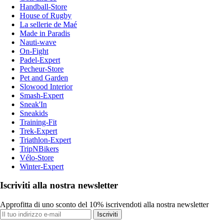
Handball-Store
House of Rugby
La sellerie de Maé
Made in Paradis
Nauti-wave
On-Fight
Padel-Expert
Pecheur-Store
Pet and Garden
Slowood Interior
Smash-Expert
Sneak'In
Sneakids
Training-Fit
Trek-Expert
Triathlon-Expert
TripNBikers
Vélo-Store
Winter-Expert
Iscriviti alla nostra newsletter
Approfitta di uno sconto del 10% iscrivendoti alla nostra newsletter
Iscriviti