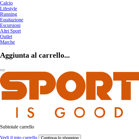
Calcio
Lifestyle
Running
Equitazione
Escursioni
Altri Sport
Outlet
Marche
Aggiunta al carrello...
Subtotale carrello
Vedi il mio carrello
Continua lo shopping