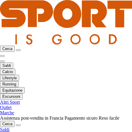
Cerca
Saldi
Calcio
Lifestyle
Running
Equitazione
Escursioni
Altri Sport
Outlet
Marche
Assistenza post-vendita in Francia
Pagamento sicuro
Reso facile
Cerca
Saldi