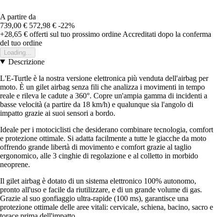
A partire da
739,00 €
572,98 €
-22%
+28,65 €
offerti sul tuo prossimo ordine
Accreditati dopo la conferma
del tuo ordine
Loading...
Descrizione
L'E-Turtle è la nostra versione elettronica più venduta dell'airbag per
moto. È un gilet airbag senza fili che analizza i movimenti in tempo
reale e rileva le cadute a 360°. Copre un'ampia gamma di incidenti a
basse velocità (a partire da 18 km/h) e qualunque sia l'angolo di
impatto grazie ai suoi sensori a bordo.
Ideale per i motociclisti che desiderano combinare tecnologia, comfort
e protezione ottimale. Si adatta facilmente a tutte le giacche da moto
offrendo grande libertà di movimento e comfort grazie al taglio
ergonomico, alle 3 cinghie di regolazione e al colletto in morbido
neoprene.
Il gilet airbag è dotato di un sistema elettronico 100% autonomo,
pronto all'uso e facile da riutilizzare, e di un grande volume di gas.
Grazie al suo gonfiaggio ultra-rapide (100 ms), garantisce una
protezione ottimale delle aree vitali: cervicale, schiena, bacino, sacro e
torace prima dell'impatto.