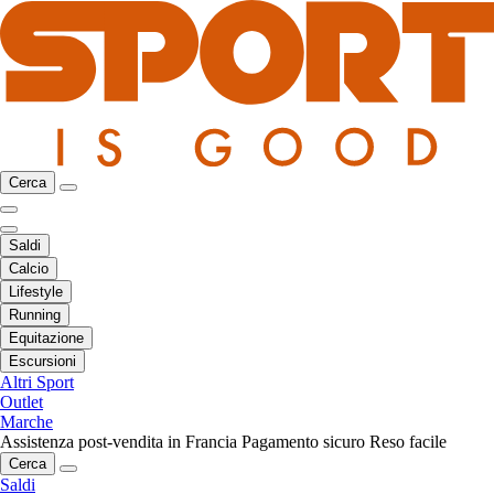
Cerca
Saldi
Calcio
Lifestyle
Running
Equitazione
Escursioni
Altri Sport
Outlet
Marche
Assistenza post-vendita in Francia
Pagamento sicuro
Reso facile
Cerca
Saldi