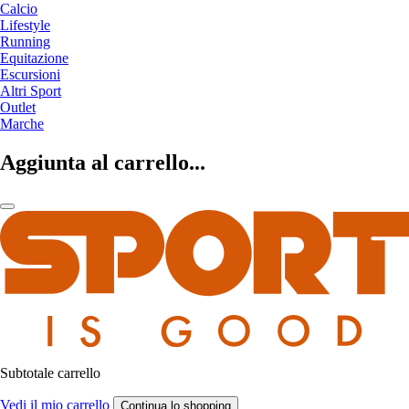
Calcio
Lifestyle
Running
Equitazione
Escursioni
Altri Sport
Outlet
Marche
Aggiunta al carrello...
Subtotale carrello
Vedi il mio carrello
Continua lo shopping