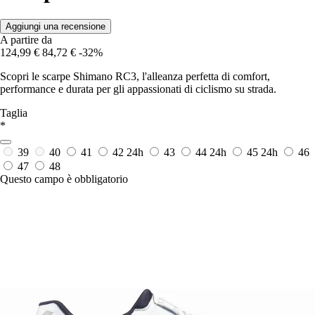
Aggiungi una recensione
A partire da
124,99 €
84,72 €
-32%
Scopri le scarpe Shimano RC3, l'alleanza perfetta di comfort,
performance e durata per gli appassionati di ciclismo su strada.
Taglia
*
39
40
41
42
24h
43
44
24h
45
24h
46
47
48
Questo campo è obbligatorio