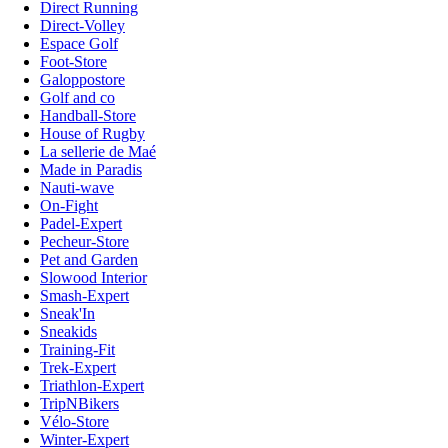
Direct Running
Direct-Volley
Espace Golf
Foot-Store
Galoppostore
Golf and co
Handball-Store
House of Rugby
La sellerie de Maé
Made in Paradis
Nauti-wave
On-Fight
Padel-Expert
Pecheur-Store
Pet and Garden
Slowood Interior
Smash-Expert
Sneak'In
Sneakids
Training-Fit
Trek-Expert
Triathlon-Expert
TripNBikers
Vélo-Store
Winter-Expert