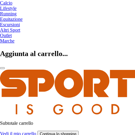
Calcio
Lifestyle
Running
Equitazione
Escursioni
Altri Sport
Outlet
Marche
Aggiunta al carrello...
Subtotale carrello
Vedi il mio carrello
Continua lo shopping