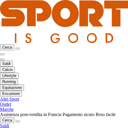
Cerca
Saldi
Calcio
Lifestyle
Running
Equitazione
Escursioni
Altri Sport
Outlet
Marche
Assistenza post-vendita in Francia
Pagamento sicuro
Reso facile
Cerca
Saldi