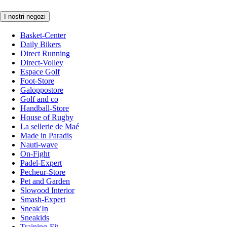
I nostri negozi
Basket-Center
Daily Bikers
Direct Running
Direct-Volley
Espace Golf
Foot-Store
Galoppostore
Golf and co
Handball-Store
House of Rugby
La sellerie de Maé
Made in Paradis
Nauti-wave
On-Fight
Padel-Expert
Pecheur-Store
Pet and Garden
Slowood Interior
Smash-Expert
Sneak'In
Sneakids
Training-Fit