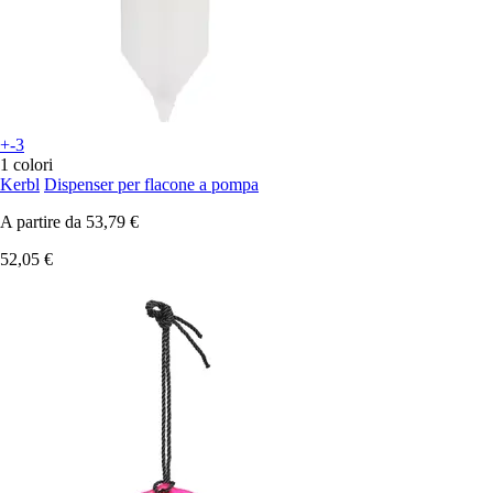
+-3
1 colori
Kerbl
Dispenser per flacone a pompa
A partire da
53,79 €
52,05 €