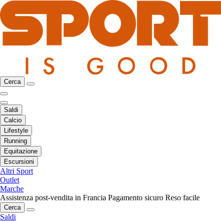
Cerca
Saldi
Calcio
Lifestyle
Running
Equitazione
Escursioni
Altri Sport
Outlet
Marche
Assistenza post-vendita in Francia
Pagamento sicuro
Reso facile
Cerca
Saldi