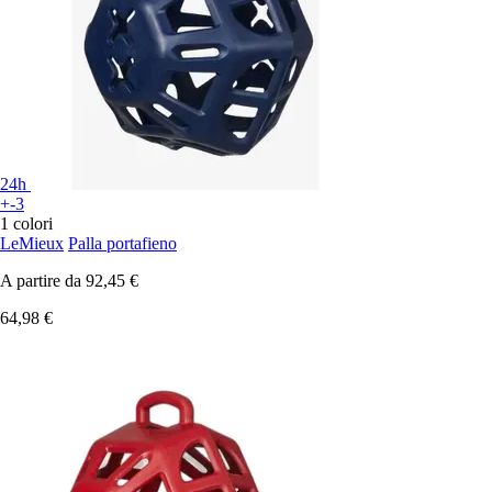
24h
+-3
1 colori
LeMieux
Palla portafieno
A partire da
92,45 €
64,98 €