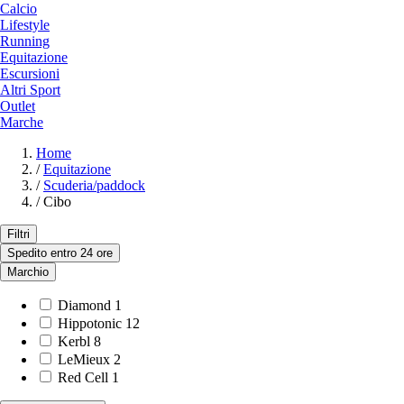
Calcio
Lifestyle
Running
Equitazione
Escursioni
Altri Sport
Outlet
Marche
Home
/
Equitazione
/
Scuderia/paddock
/
Cibo
Filtri
Spedito entro 24 ore
Marchio
Diamond
1
Hippotonic
12
Kerbl
8
LeMieux
2
Red Cell
1