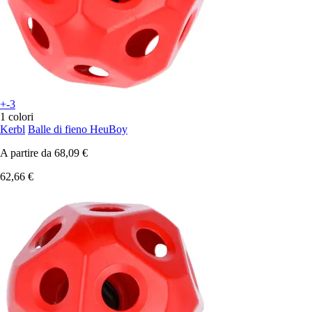
+-3
1 colori
Kerbl
Balle di fieno HeuBoy
A partire da
68,09 €
62,66 €