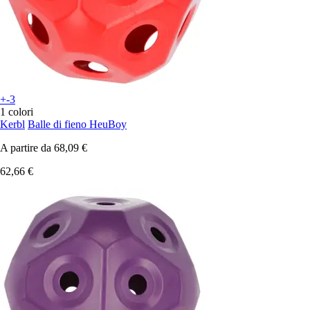
+-3
1 colori
Kerbl
Balle di fieno HeuBoy
A partire da
68,09 €
62,66 €