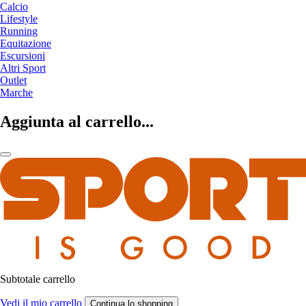
Calcio
Lifestyle
Running
Equitazione
Escursioni
Altri Sport
Outlet
Marche
Aggiunta al carrello...
Subtotale carrello
Vedi il mio carrello
Continua lo shopping