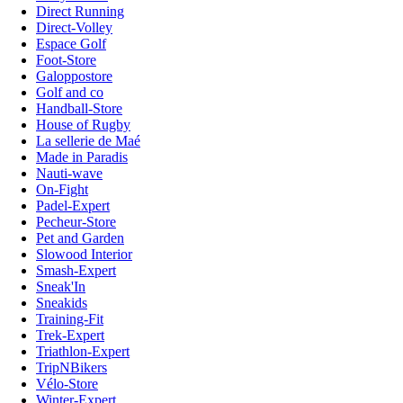
Direct Running
Direct-Volley
Espace Golf
Foot-Store
Galoppostore
Golf and co
Handball-Store
House of Rugby
La sellerie de Maé
Made in Paradis
Nauti-wave
On-Fight
Padel-Expert
Pecheur-Store
Pet and Garden
Slowood Interior
Smash-Expert
Sneak'In
Sneakids
Training-Fit
Trek-Expert
Triathlon-Expert
TripNBikers
Vélo-Store
Winter-Expert