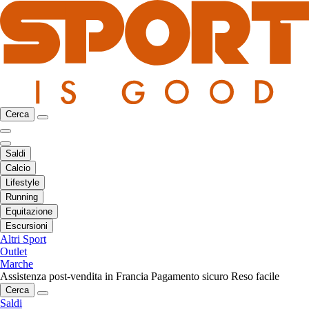
Cerca
Saldi
Calcio
Lifestyle
Running
Equitazione
Escursioni
Altri Sport
Outlet
Marche
Assistenza post-vendita in Francia
Pagamento sicuro
Reso facile
Cerca
Saldi