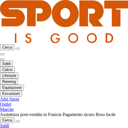
Cerca
Saldi
Calcio
Lifestyle
Running
Equitazione
Escursioni
Altri Sport
Outlet
Marche
Assistenza post-vendita in Francia
Pagamento sicuro
Reso facile
Cerca
Saldi