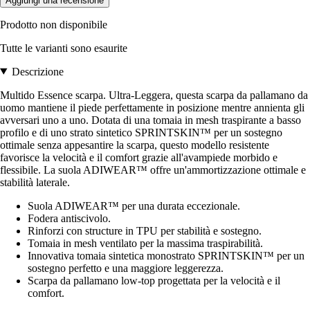
Aggiungi una recensione
Prodotto non disponibile
Tutte le varianti sono esaurite
Descrizione
Multido Essence scarpa. Ultra-Leggera, questa scarpa da pallamano da
uomo mantiene il piede perfettamente in posizione mentre annienta gli
avversari uno a uno. Dotata di una tomaia in mesh traspirante a basso
profilo e di uno strato sintetico SPRINTSKIN™ per un sostegno
ottimale senza appesantire la scarpa, questo modello resistente
favorisce la velocità e il comfort grazie all'avampiede morbido e
flessibile. La suola ADIWEAR™ offre un'ammortizzazione ottimale e
stabilità laterale.
Suola ADIWEAR™ per una durata eccezionale.
Fodera antiscivolo.
Rinforzi con structure in TPU per stabilità e sostegno.
Tomaia in mesh ventilato per la massima traspirabilità.
Innovativa tomaia sintetica monostrato SPRINTSKIN™ per un
sostegno perfetto e una maggiore leggerezza.
Scarpa da pallamano low-top progettata per la velocità e il
comfort.