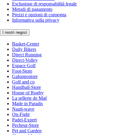
Esclusione di responsabilità legale
Metodi di pagamento
Prezzi e opzioni di consegna
Informativa sulla privacy
I nostri negozi
Basket-Center
Daily Bikers
Direct Running
Direct-Volley
Espace Golf
Foot-Store
Galoppostore
Golf and co
Handball-Store
House of Rugby
La sellerie de Maé
Made in Paradis
Nauti-wave
On-Fight
Padel-Expert
Pecheur-Store
Pet and Garden