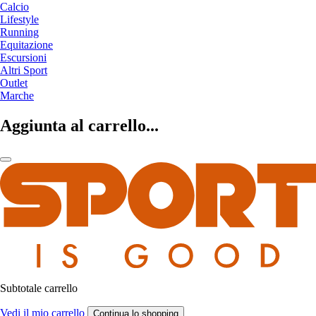
Calcio
Lifestyle
Running
Equitazione
Escursioni
Altri Sport
Outlet
Marche
Aggiunta al carrello...
Subtotale carrello
Vedi il mio carrello
Continua lo shopping