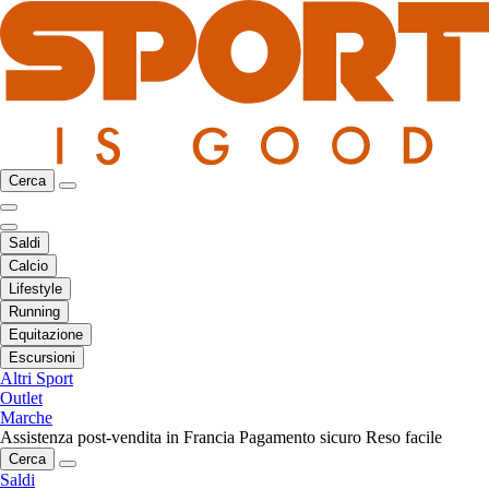
Cerca
Saldi
Calcio
Lifestyle
Running
Equitazione
Escursioni
Altri Sport
Outlet
Marche
Assistenza post-vendita in Francia
Pagamento sicuro
Reso facile
Cerca
Saldi