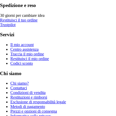
Spedizione e reso
30 giorni per cambiare idea
Restituisci il tuo ordine
Trustpilot
Servizi
Il mio account
Centro assistenza
Traccia il mio ordine
Restituisci il mio ordine
Codici sconto
Chi siamo
Chi siamo?
Contattaci
Condizioni di vendita
Restituzioni e rimborsi
Esclusione di responsabilità legale
Metodi di pagamento
Prezzi e opzioni di consegna
Informativa sulla privacy