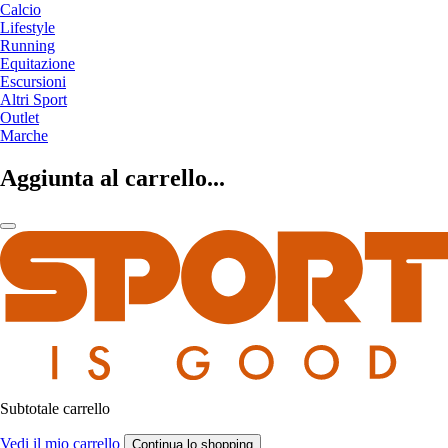
Calcio
Lifestyle
Running
Equitazione
Escursioni
Altri Sport
Outlet
Marche
Aggiunta al carrello...
Subtotale carrello
Vedi il mio carrello
Continua lo shopping