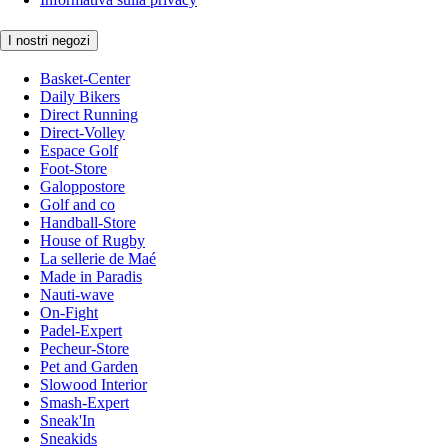
I nostri negozi
Basket-Center
Daily Bikers
Direct Running
Direct-Volley
Espace Golf
Foot-Store
Galoppostore
Golf and co
Handball-Store
House of Rugby
La sellerie de Maé
Made in Paradis
Nauti-wave
On-Fight
Padel-Expert
Pecheur-Store
Pet and Garden
Slowood Interior
Smash-Expert
Sneak'In
Sneakids