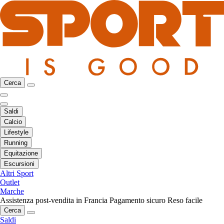
Cerca
Saldi
Calcio
Lifestyle
Running
Equitazione
Escursioni
Altri Sport
Outlet
Marche
Assistenza post-vendita in Francia
Pagamento sicuro
Reso facile
Cerca
Saldi