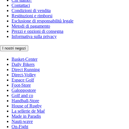
Chi siamo?
Contattaci
Condizioni di vendita
Restituzioni e rimborsi
Esclusione di responsabilità legale
Metodi di pagamento
Prezzi e opzioni di consegna
Informativa sulla privacy
I nostri negozi
Basket-Center
Daily Bikers
Direct Running
Direct-Volley
Espace Golf
Foot-Store
Galoppostore
Golf and co
Handball-Store
House of Rugby
La sellerie de Maé
Made in Paradis
Nauti-wave
On-Fight