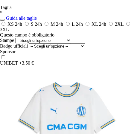
Taglia
*
Guida alle taglie
XS
24h
S
24h
M
24h
L
24h
XL
24h
2XL
3XL
Questo campo è obbligatorio
Stampe
Badge ufficiali
Sponsor
UNIBET
+3,50 €