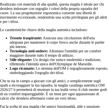
Realizzata con materiali di alta qualità, questa maglia è ideale per chi
desidera indossare con orgoglio i colori della propria squadra del
cuore. La sua progettazione ergonomica consente una libertà di
movimento eccezionale, rendendola una scelta privilegiata per gli atleti
e per i tifosi.
Le caratteristiche chiave della maglia autentica includono:
Tessuto traspirante:
Assicura una circolazione dell'aria
adeguata per mantenere il corpo fresco anche durante le partite
più intense.
Tecnologia anti-sudore:
Allontana l'umidità per un comfort
maggiore durante tutto il tempo di utilizzo.
Stile elegante:
Un design che unisce modernità e tradizione,
riflettendo l'identità unica dell'Olympique de Marseille.
Logo ricamato:
Lo stemma dell'OM è orgogliosamente esposto,
simboleggiando l'orgoglio dei tifosi.
Che tu sia in campo a giocare con gli amici, o semplicemente sugli
spalti a incoraggiare la tua squadra, la maglia casalinga autentica OM
2026/27 ti permetterà di mostrare la tua lealtà verso il club mentre godi
di un comfort impareggiabile. È un must per ogni appassionato di
calcio che desidera affermarsi come un vero tifoso.
Fai la scelta di una maglia che unisce funzionalità, stile e passione.