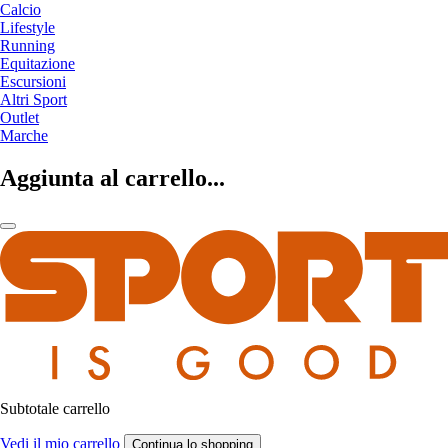
Calcio
Lifestyle
Running
Equitazione
Escursioni
Altri Sport
Outlet
Marche
Aggiunta al carrello...
Subtotale carrello
Vedi il mio carrello
Continua lo shopping