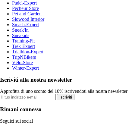
Padel-Expert
Pecheur-Store
Pet and Garden
Slowood Interior
Smash-Expert
Sneak'In
Sneakids
Training-Fit
Trek-Expert
Triathlon-Expert
TripNBikers
Vélo-Store
Winter-Expert
Iscriviti alla nostra newsletter
Approfitta di uno sconto del 10% iscrivendoti alla nostra newsletter
Iscriviti
Rimani connesso
Seguici sui social