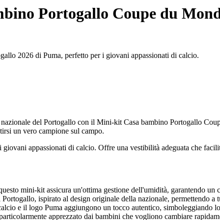
mbino Portogallo Coupe du Mond
gallo 2026 di Puma, perfetto per i giovani appassionati di calcio.
lio la nazionale del Portogallo con il Mini-kit Casa bambino Portogall
entirsi un vero campione sul campo.
i giovani appassionati di calcio. Offre una vestibilità adeguata che facil
, questo mini-kit assicura un'ottima gestione dell'umidità, garantendo un 
 Portogallo, ispirato al design originale della nazionale, permettendo a tu
calcio e il logo Puma aggiungono un tocco autentico, simboleggiando lo 
 è particolarmente apprezzato dai bambini che vogliono cambiare rapida