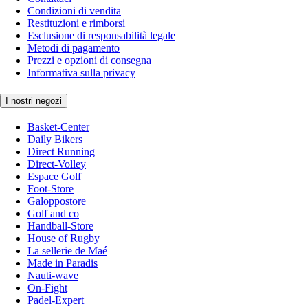
Condizioni di vendita
Restituzioni e rimborsi
Esclusione di responsabilità legale
Metodi di pagamento
Prezzi e opzioni di consegna
Informativa sulla privacy
I nostri negozi
Basket-Center
Daily Bikers
Direct Running
Direct-Volley
Espace Golf
Foot-Store
Galoppostore
Golf and co
Handball-Store
House of Rugby
La sellerie de Maé
Made in Paradis
Nauti-wave
On-Fight
Padel-Expert