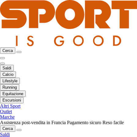
Cerca
Saldi
Calcio
Lifestyle
Running
Equitazione
Escursioni
Altri Sport
Outlet
Marche
Assistenza post-vendita in Francia
Pagamento sicuro
Reso facile
Cerca
Saldi