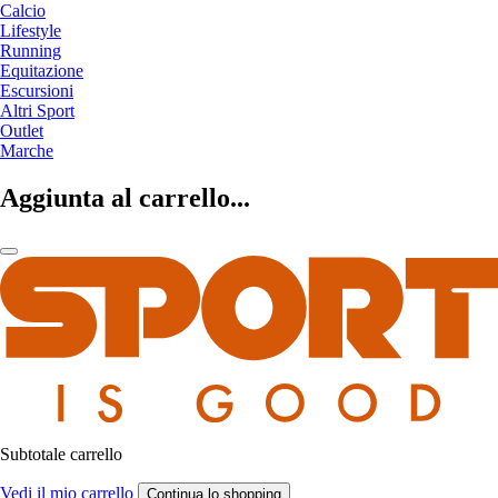
Calcio
Lifestyle
Running
Equitazione
Escursioni
Altri Sport
Outlet
Marche
Aggiunta al carrello...
Subtotale carrello
Vedi il mio carrello
Continua lo shopping