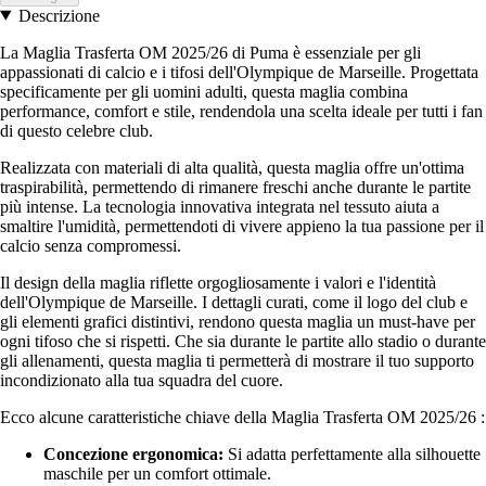
Descrizione
La Maglia Trasferta OM 2025/26 di Puma è essenziale per gli
appassionati di calcio e i tifosi dell'Olympique de Marseille. Progettata
specificamente per gli uomini adulti, questa maglia combina
performance, comfort e stile, rendendola una scelta ideale per tutti i fan
di questo celebre club.
Realizzata con materiali di alta qualità, questa maglia offre un'ottima
traspirabilità, permettendo di rimanere freschi anche durante le partite
più intense. La tecnologia innovativa integrata nel tessuto aiuta a
smaltire l'umidità, permettendoti di vivere appieno la tua passione per il
calcio senza compromessi.
Il design della maglia riflette orgogliosamente i valori e l'identità
dell'Olympique de Marseille. I dettagli curati, come il logo del club e
gli elementi grafici distintivi, rendono questa maglia un must-have per
ogni tifoso che si rispetti. Che sia durante le partite allo stadio o durante
gli allenamenti, questa maglia ti permetterà di mostrare il tuo supporto
incondizionato alla tua squadra del cuore.
Ecco alcune caratteristiche chiave della Maglia Trasferta OM 2025/26 :
Concezione ergonomica:
Si adatta perfettamente alla silhouette
maschile per un comfort ottimale.