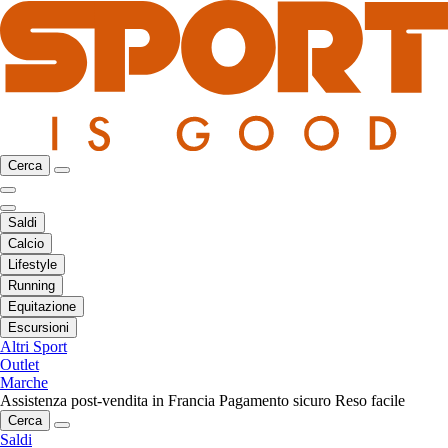
Cerca
Saldi
Calcio
Lifestyle
Running
Equitazione
Escursioni
Altri Sport
Outlet
Marche
Assistenza post-vendita in Francia
Pagamento sicuro
Reso facile
Cerca
Saldi