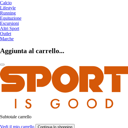
Calcio
Lifestyle
Running
Equitazione
Escursioni
Altri Sport
Outlet
Marche
Aggiunta al carrello...
Subtotale carrello
Vedi il mio carrello
Continua lo shopping