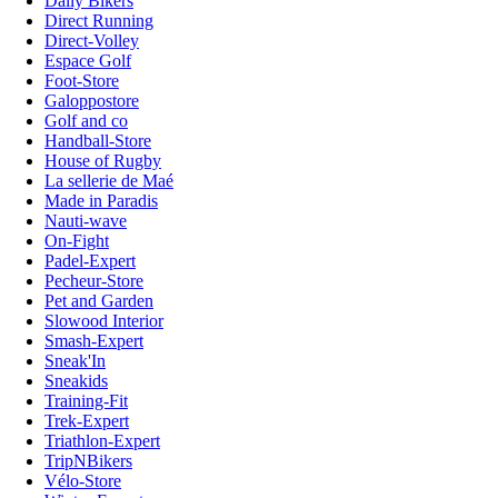
Daily Bikers
Direct Running
Direct-Volley
Espace Golf
Foot-Store
Galoppostore
Golf and co
Handball-Store
House of Rugby
La sellerie de Maé
Made in Paradis
Nauti-wave
On-Fight
Padel-Expert
Pecheur-Store
Pet and Garden
Slowood Interior
Smash-Expert
Sneak'In
Sneakids
Training-Fit
Trek-Expert
Triathlon-Expert
TripNBikers
Vélo-Store