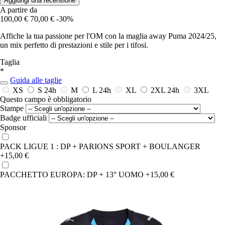
Aggiungi una recensione
A partire da
100,00 €
70,00 €
-30%
Affiche la tua passione per l'OM con la maglia away Puma 2024/25,
un mix perfetto di prestazioni e stile per i tifosi.
Taglia
*
Guida alle taglie
XS
S
24h
M
L
24h
XL
2XL
24h
3XL
Questo campo è obbligatorio
Stampe
Badge ufficiali
Sponsor
PACK LIGUE 1 : DP + PARIONS SPORT + BOULANGER
+15,00 €
PACCHETTO EUROPA: DP + 13° UOMO
+15,00 €