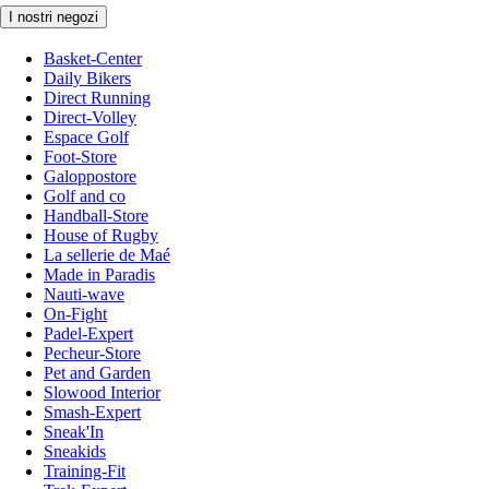
I nostri negozi
Basket-Center
Daily Bikers
Direct Running
Direct-Volley
Espace Golf
Foot-Store
Galoppostore
Golf and co
Handball-Store
House of Rugby
La sellerie de Maé
Made in Paradis
Nauti-wave
On-Fight
Padel-Expert
Pecheur-Store
Pet and Garden
Slowood Interior
Smash-Expert
Sneak'In
Sneakids
Training-Fit