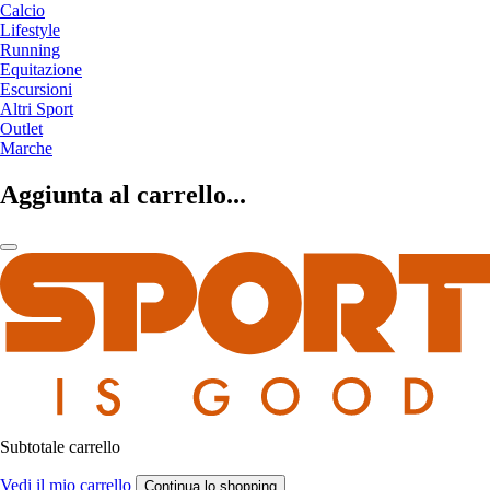
Calcio
Lifestyle
Running
Equitazione
Escursioni
Altri Sport
Outlet
Marche
Aggiunta al carrello...
Subtotale carrello
Vedi il mio carrello
Continua lo shopping