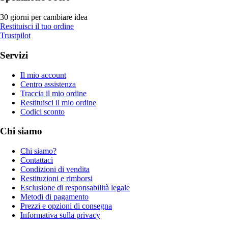
30 giorni per cambiare idea
Restituisci il tuo ordine
Trustpilot
Servizi
Il mio account
Centro assistenza
Traccia il mio ordine
Restituisci il mio ordine
Codici sconto
Chi siamo
Chi siamo?
Contattaci
Condizioni di vendita
Restituzioni e rimborsi
Esclusione di responsabilità legale
Metodi di pagamento
Prezzi e opzioni di consegna
Informativa sulla privacy