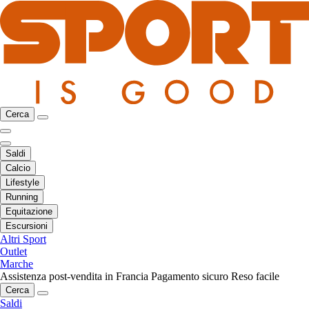
Cerca
Saldi
Calcio
Lifestyle
Running
Equitazione
Escursioni
Altri Sport
Outlet
Marche
Assistenza post-vendita in Francia
Pagamento sicuro
Reso facile
Cerca
Saldi