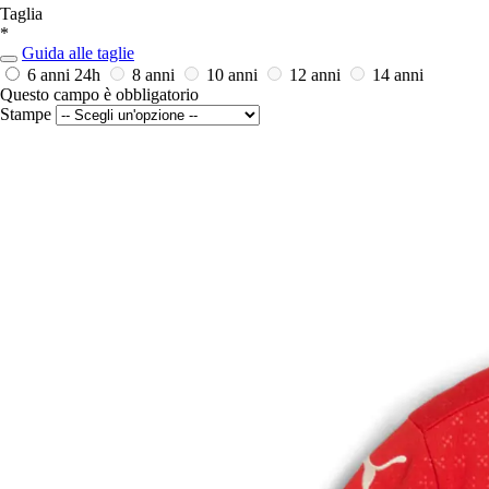
Taglia
*
Guida alle taglie
6 anni
24h
8 anni
10 anni
12 anni
14 anni
Questo campo è obbligatorio
Stampe