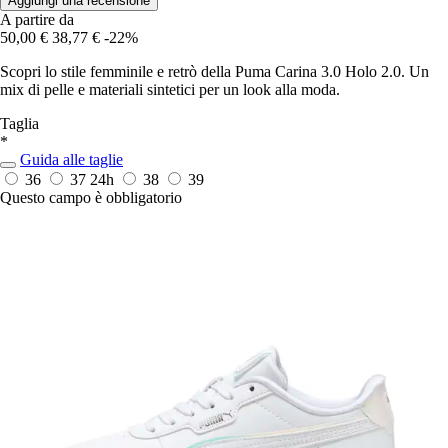
Aggiungi una recensione
A partire da
50,00 €
38,77 €
-22%
Scopri lo stile femminile e retrò della Puma Carina 3.0 Holo 2.0. Un
mix di pelle e materiali sintetici per un look alla moda.
Taglia
*
Guida alle taglie
36
37
24h
38
39
Questo campo è obbligatorio