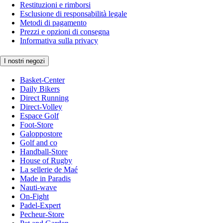
Restituzioni e rimborsi
Esclusione di responsabilità legale
Metodi di pagamento
Prezzi e opzioni di consegna
Informativa sulla privacy
I nostri negozi
Basket-Center
Daily Bikers
Direct Running
Direct-Volley
Espace Golf
Foot-Store
Galoppostore
Golf and co
Handball-Store
House of Rugby
La sellerie de Maé
Made in Paradis
Nauti-wave
On-Fight
Padel-Expert
Pecheur-Store