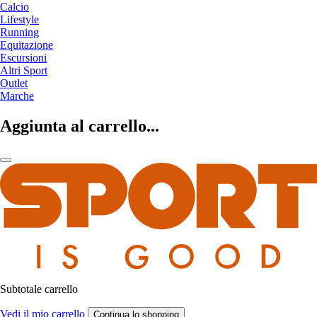
Calcio
Lifestyle
Running
Equitazione
Escursioni
Altri Sport
Outlet
Marche
Aggiunta al carrello...
Subtotale carrello
Vedi il mio carrello
Continua lo shopping