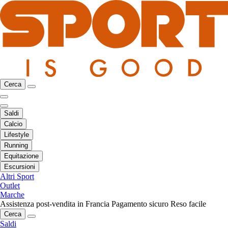
Cerca
Saldi
Calcio
Lifestyle
Running
Equitazione
Escursioni
Altri Sport
Outlet
Marche
Assistenza post-vendita in Francia
Pagamento sicuro
Reso facile
Cerca
Saldi