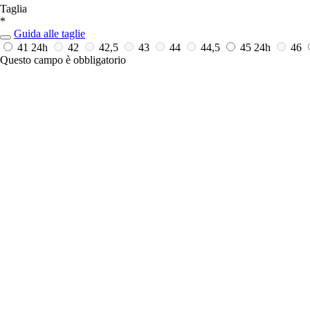
Taglia
*
Guida alle taglie
41
24h
42
42,5
43
44
44,5
45
24h
46
Questo campo è obbligatorio