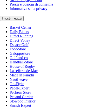
Prezzi e opzioni di consegna
Informativa sulla privacy
I nostri negozi
Basket-Center
Daily Bikers
Direct Running
Direct-Volley
Espace Golf
Foot-Store
Galoppostore
Golf and co
Handball-Store
House of Rugby
La sellerie de Maé
Made in Paradis
Nauti-wave
On-Fight
Padel-Expert
Pecheur-Store
Pet and Garden
Slowood Interior
Smash-Expert