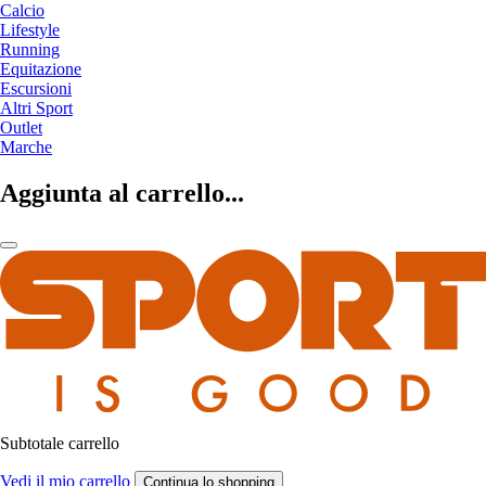
Calcio
Lifestyle
Running
Equitazione
Escursioni
Altri Sport
Outlet
Marche
Aggiunta al carrello...
Subtotale carrello
Vedi il mio carrello
Continua lo shopping