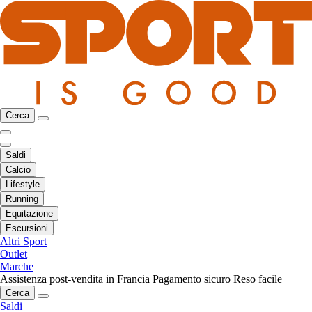
Cerca
Saldi
Calcio
Lifestyle
Running
Equitazione
Escursioni
Altri Sport
Outlet
Marche
Assistenza post-vendita in Francia
Pagamento sicuro
Reso facile
Cerca
Saldi