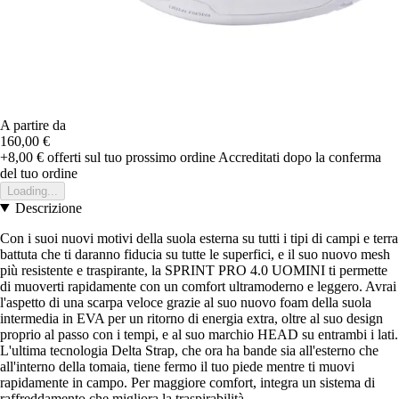
A partire da
160,00 €
+8,00 €
offerti sul tuo prossimo ordine
Accreditati dopo la conferma
del tuo ordine
Loading...
Descrizione
Con i suoi nuovi motivi della suola esterna su tutti i tipi di campi e terra
battuta che ti daranno fiducia su tutte le superfici, e il suo nuovo mesh
più resistente e traspirante, la SPRINT PRO 4.0 UOMINI ti permette
di muoverti rapidamente con un comfort ultramoderno e leggero. Avrai
l'aspetto di una scarpa veloce grazie al suo nuovo foam della suola
intermedia in EVA per un ritorno di energia extra, oltre al suo design
proprio al passo con i tempi, e al suo marchio HEAD su entrambi i lati.
L'ultima tecnologia Delta Strap, che ora ha bande sia all'esterno che
all'interno della tomaia, tiene fermo il tuo piede mentre ti muovi
rapidamente in campo. Per maggiore comfort, integra un sistema di
raffreddamento che migliora la traspirabilità.