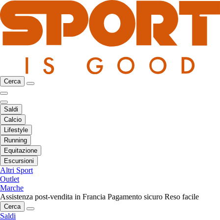
Cerca
Saldi
Calcio
Lifestyle
Running
Equitazione
Escursioni
Altri Sport
Outlet
Marche
Assistenza post-vendita in Francia
Pagamento sicuro
Reso facile
Cerca
Saldi