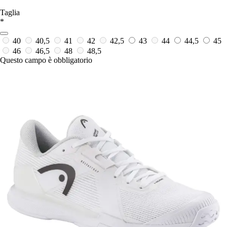
Taglia
*
40
40,5
41
42
42,5
43
44
44,5
45
46
46,5
48
48,5
Questo campo è obbligatorio