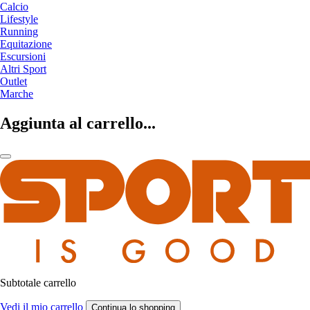
Calcio
Lifestyle
Running
Equitazione
Escursioni
Altri Sport
Outlet
Marche
Aggiunta al carrello...
Subtotale carrello
Vedi il mio carrello
Continua lo shopping