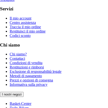
Servizi
Il mio account
Centro assistenza
Traccia il mio ordine
Restituisci il mio ordine
Codici sconto
Chi siamo
Chi siamo?
Contattaci
Condizioni di vendita
Restituzioni e rimborsi
Esclusione di responsabilità legale
Metodi di pagamento
Prezzi e opzioni di consegna
Informativa sulla privacy
I nostri negozi
Basket-Center
Daily Bikers