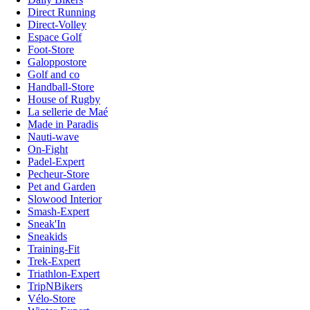
Direct Running
Direct-Volley
Espace Golf
Foot-Store
Galoppostore
Golf and co
Handball-Store
House of Rugby
La sellerie de Maé
Made in Paradis
Nauti-wave
On-Fight
Padel-Expert
Pecheur-Store
Pet and Garden
Slowood Interior
Smash-Expert
Sneak'In
Sneakids
Training-Fit
Trek-Expert
Triathlon-Expert
TripNBikers
Vélo-Store