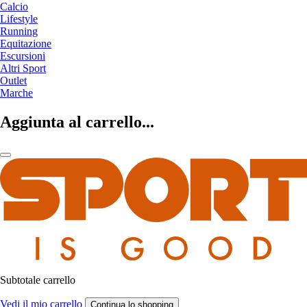
Calcio
Lifestyle
Running
Equitazione
Escursioni
Altri Sport
Outlet
Marche
Aggiunta al carrello...
Subtotale carrello
Vedi il mio carrello
Continua lo shopping