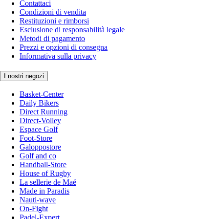
Contattaci
Condizioni di vendita
Restituzioni e rimborsi
Esclusione di responsabilità legale
Metodi di pagamento
Prezzi e opzioni di consegna
Informativa sulla privacy
I nostri negozi
Basket-Center
Daily Bikers
Direct Running
Direct-Volley
Espace Golf
Foot-Store
Galoppostore
Golf and co
Handball-Store
House of Rugby
La sellerie de Maé
Made in Paradis
Nauti-wave
On-Fight
Padel-Expert