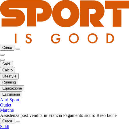
Cerca
Saldi
Calcio
Lifestyle
Running
Equitazione
Escursioni
Altri Sport
Outlet
Marche
Assistenza post-vendita in Francia
Pagamento sicuro
Reso facile
Cerca
Saldi