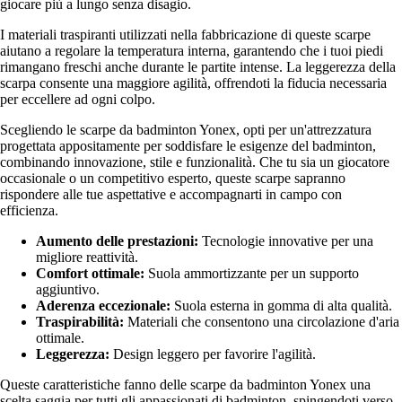
giocare più a lungo senza disagio.
I materiali traspiranti utilizzati nella fabbricazione di queste scarpe
aiutano a regolare la temperatura interna, garantendo che i tuoi piedi
rimangano freschi anche durante le partite intense. La leggerezza della
scarpa consente una maggiore agilità, offrendoti la fiducia necessaria
per eccellere ad ogni colpo.
Scegliendo le scarpe da badminton Yonex, opti per un'attrezzatura
progettata appositamente per soddisfare le esigenze del badminton,
combinando innovazione, stile e funzionalità. Che tu sia un giocatore
occasionale o un competitivo esperto, queste scarpe sapranno
rispondere alle tue aspettative e accompagnarti in campo con
efficienza.
Aumento delle prestazioni:
Tecnologie innovative per una
migliore reattività.
Comfort ottimale:
Suola ammortizzante per un supporto
aggiuntivo.
Aderenza eccezionale:
Suola esterna in gomma di alta qualità.
Traspirabilità:
Materiali che consentono una circolazione d'aria
ottimale.
Leggerezza:
Design leggero per favorire l'agilità.
Queste caratteristiche fanno delle scarpe da badminton Yonex una
scelta saggia per tutti gli appassionati di badminton, spingendoti verso