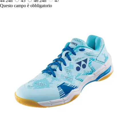
44
24h
45
46
24h
47
Questo campo è obbligatorio