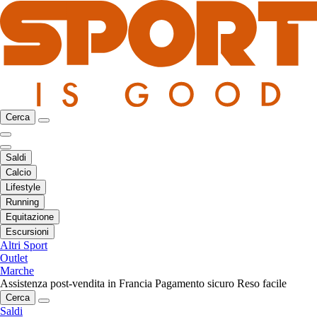
Cerca
Saldi
Calcio
Lifestyle
Running
Equitazione
Escursioni
Altri Sport
Outlet
Marche
Assistenza post-vendita in Francia
Pagamento sicuro
Reso facile
Cerca
Saldi