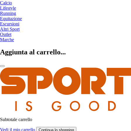
Calcio
Lifestyle
Running
Equitazione
Escursioni
Altri Sport
Outlet
Marche
Aggiunta al carrello...
Subtotale carrello
Vedi il mio carrello
Continua lo shopping