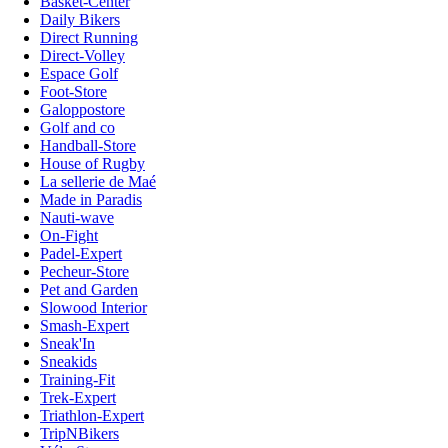
Basket-Center
Daily Bikers
Direct Running
Direct-Volley
Espace Golf
Foot-Store
Galoppostore
Golf and co
Handball-Store
House of Rugby
La sellerie de Maé
Made in Paradis
Nauti-wave
On-Fight
Padel-Expert
Pecheur-Store
Pet and Garden
Slowood Interior
Smash-Expert
Sneak'In
Sneakids
Training-Fit
Trek-Expert
Triathlon-Expert
TripNBikers