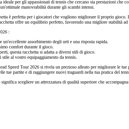
deale per gli appassionati di tennis che cercano sia prestazioni che con
un'ottimale manovrabilità durante gli scambi intensi.
hetta è perfetta per i giocatori che vogliono migliorare il proprio gioco
acchetta offre un equilibrio perfetto, favorendo una migliore stabilità ad
2026 :
e un'eccellente assorbimento degli urti e una risposta rapida.
imo comfort durante il gioco.
erti, questa racchetta si adatta a diversi stili di gioco.
 stile al vostro equipaggiamento da tennis.
 Head Speed Tour 2026 si rivela un prezioso alleato per migliorare le tue 
le tue partite e di raggiungere nuovi traguardi nella tua pratica del tenn
ignifica scegliere un attrezzatura di qualità superiore che accompagna l