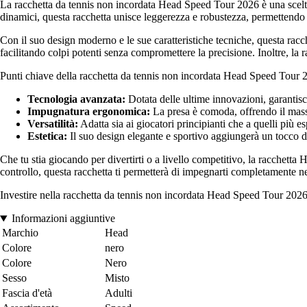
La racchetta da tennis non incordata Head Speed Tour 2026 è una scelta i
dinamici, questa racchetta unisce leggerezza e robustezza, permettendo 
Con il suo design moderno e le sue caratteristiche tecniche, questa racc
facilitando colpi potenti senza compromettere la precisione. Inoltre, la r
Punti chiave della racchetta da tennis non incordata Head Speed Tour 
Tecnologia avanzata:
Dotata delle ultime innovazioni, garantisc
Impugnatura ergonomica:
La presa è comoda, offrendo il mass
Versatilità:
Adatta sia ai giocatori principianti che a quelli più esp
Estetica:
Il suo design elegante e sportivo aggiungerà un tocco di
Che tu stia giocando per divertirti o a livello competitivo, la racchetta
controllo, questa racchetta ti permetterà di impegnarti completamente nel
Investire nella racchetta da tennis non incordata Head Speed Tour 2026 s
Informazioni aggiuntive
Marchio
Head
Colore
nero
Colore
Nero
Sesso
Misto
Fascia d'età
Adulti