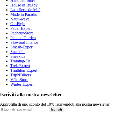
Handball-Store
House of Rugby
La sellerie de Maé
Made in Paradis
Nauti-wave
On-Fight
Padel-Expert
Pecheur-Store
Pet and Garden
Slowood Interior
Smash-Expert
Sneak'In
Sneakids
Training-Fit
Trek-Expert
Triathlon-Expert
TripNBikers
Vélo-Store
Winter-Expert
Iscriviti alla nostra newsletter
Approfitta di uno sconto del 10% iscrivendoti alla nostra newsletter
Iscriviti