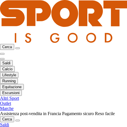
Cerca
Saldi
Calcio
Lifestyle
Running
Equitazione
Escursioni
Altri Sport
Outlet
Marche
Assistenza post-vendita in Francia
Pagamento sicuro
Reso facile
Cerca
Saldi