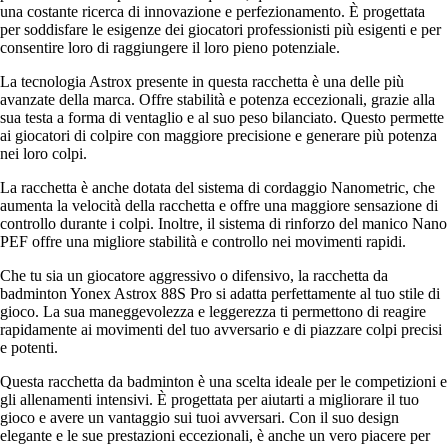
una costante ricerca di innovazione e perfezionamento. È progettata
per soddisfare le esigenze dei giocatori professionisti più esigenti e per
consentire loro di raggiungere il loro pieno potenziale.
La tecnologia Astrox presente in questa racchetta è una delle più
avanzate della marca. Offre stabilità e potenza eccezionali, grazie alla
sua testa a forma di ventaglio e al suo peso bilanciato. Questo permette
ai giocatori di colpire con maggiore precisione e generare più potenza
nei loro colpi.
La racchetta è anche dotata del sistema di cordaggio Nanometric, che
aumenta la velocità della racchetta e offre una maggiore sensazione di
controllo durante i colpi. Inoltre, il sistema di rinforzo del manico Nano
PEF offre una migliore stabilità e controllo nei movimenti rapidi.
Che tu sia un giocatore aggressivo o difensivo, la racchetta da
badminton Yonex Astrox 88S Pro si adatta perfettamente al tuo stile di
gioco. La sua maneggevolezza e leggerezza ti permettono di reagire
rapidamente ai movimenti del tuo avversario e di piazzare colpi precisi
e potenti.
Questa racchetta da badminton è una scelta ideale per le competizioni e
gli allenamenti intensivi. È progettata per aiutarti a migliorare il tuo
gioco e avere un vantaggio sui tuoi avversari. Con il suo design
elegante e le sue prestazioni eccezionali, è anche un vero piacere per