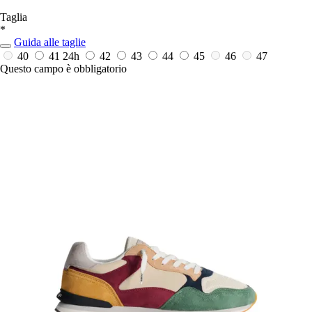
Taglia
*
Guida alle taglie
40
41
24h
42
43
44
45
46
47
Questo campo è obbligatorio