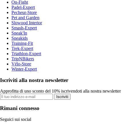
On-Fight
Padel-Expert
Pecheur-Store
Pet and Garden
Slowood Interior
Smash-Expert
Sneak'In
Sneakids
Training-Fit
Trek-Expert
Triathlon-Expert
TripNBikers
Vélo-Store
Winter-Expert
Iscriviti alla nostra newsletter
Approfitta di uno sconto del 10% iscrivendoti alla nostra newsletter
Iscriviti
Rimani connesso
Seguici sui social