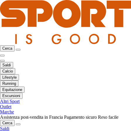
Cerca
Saldi
Calcio
Lifestyle
Running
Equitazione
Escursioni
Altri Sport
Outlet
Marche
Assistenza post-vendita in Francia
Pagamento sicuro
Reso facile
Cerca
Saldi