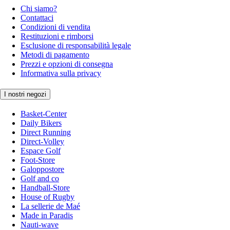
Chi siamo?
Contattaci
Condizioni di vendita
Restituzioni e rimborsi
Esclusione di responsabilità legale
Metodi di pagamento
Prezzi e opzioni di consegna
Informativa sulla privacy
I nostri negozi
Basket-Center
Daily Bikers
Direct Running
Direct-Volley
Espace Golf
Foot-Store
Galoppostore
Golf and co
Handball-Store
House of Rugby
La sellerie de Maé
Made in Paradis
Nauti-wave