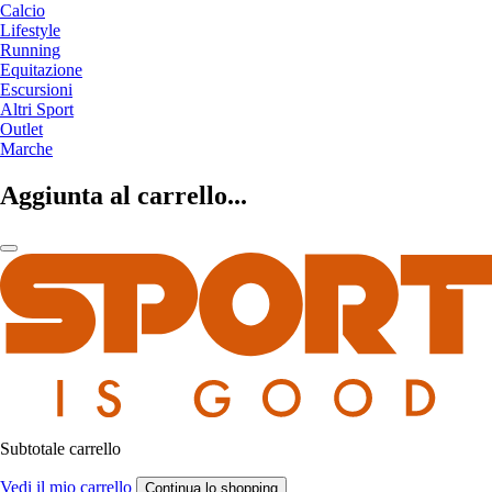
Calcio
Lifestyle
Running
Equitazione
Escursioni
Altri Sport
Outlet
Marche
Aggiunta al carrello...
Subtotale carrello
Vedi il mio carrello
Continua lo shopping