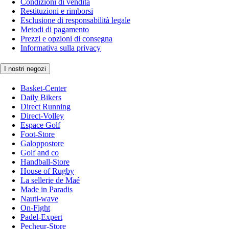
Condizioni di vendita
Restituzioni e rimborsi
Esclusione di responsabilità legale
Metodi di pagamento
Prezzi e opzioni di consegna
Informativa sulla privacy
I nostri negozi
Basket-Center
Daily Bikers
Direct Running
Direct-Volley
Espace Golf
Foot-Store
Galoppostore
Golf and co
Handball-Store
House of Rugby
La sellerie de Maé
Made in Paradis
Nauti-wave
On-Fight
Padel-Expert
Pecheur-Store