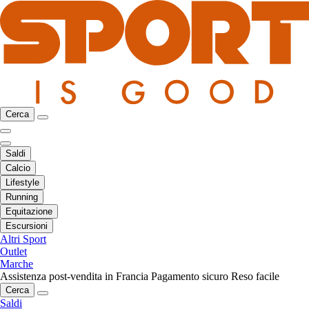
Cerca
Saldi
Calcio
Lifestyle
Running
Equitazione
Escursioni
Altri Sport
Outlet
Marche
Assistenza post-vendita in Francia
Pagamento sicuro
Reso facile
Cerca
Saldi