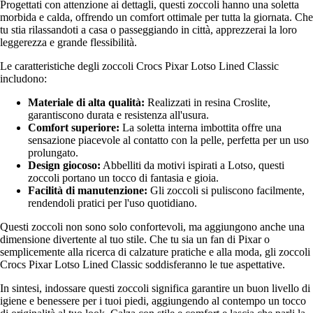
Progettati con attenzione ai dettagli, questi zoccoli hanno una soletta
morbida e calda, offrendo un comfort ottimale per tutta la giornata. Che
tu stia rilassandoti a casa o passeggiando in città, apprezzerai la loro
leggerezza e grande flessibilità.
Le caratteristiche degli zoccoli Crocs Pixar Lotso Lined Classic
includono:
Materiale di alta qualità:
Realizzati in resina Croslite,
garantiscono durata e resistenza all'usura.
Comfort superiore:
La soletta interna imbottita offre una
sensazione piacevole al contatto con la pelle, perfetta per un uso
prolungato.
Design giocoso:
Abbelliti da motivi ispirati a Lotso, questi
zoccoli portano un tocco di fantasia e gioia.
Facilità di manutenzione:
Gli zoccoli si puliscono facilmente,
rendendoli pratici per l'uso quotidiano.
Questi zoccoli non sono solo confortevoli, ma aggiungono anche una
dimensione divertente al tuo stile. Che tu sia un fan di Pixar o
semplicemente alla ricerca di calzature pratiche e alla moda, gli zoccoli
Crocs Pixar Lotso Lined Classic soddisferanno le tue aspettative.
In sintesi, indossare questi zoccoli significa garantire un buon livello di
igiene e benessere per i tuoi piedi, aggiungendo al contempo un tocco