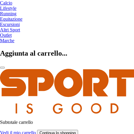
Calcio
Lifestyle
Running
Equitazione
Escursioni
Altri Sport
Outlet
Marche
Aggiunta al carrello...
Subtotale carrello
Vedi il mio carrello
Continua lo shopping