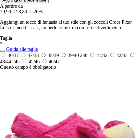
Aggiungi una recensione
A partire da
79,99 €
58,89 €
-26%
Aggiungi un tocco di fantasia al tuo stile con gli zoccoli Crocs Pixar
Lotso Lined Classic, un perfetto mix di comfort e divertimento.
Taglia
*
Guida alle taglie
36/37
37/38
38/39
39/40
24h
41/42
42/43
43/44
24h
45/46
46/47
Questo campo è obbligatorio